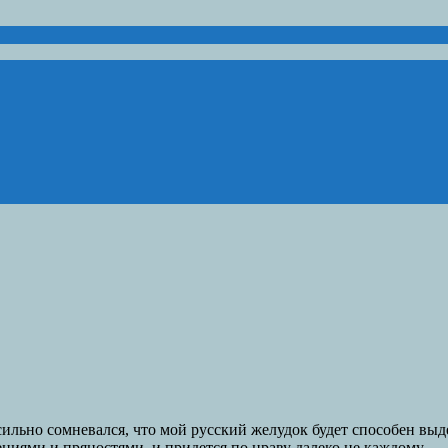
сильно сомневался, что мой русский желудок будет способен выд
пециями и пряностями, и придется по нраву далеко не каждому.