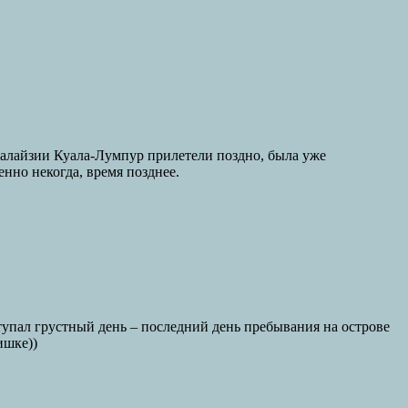
 Малайзии Куала-Лумпур прилетели поздно, была уже
енно некогда, время позднее.
ступал грустный день – последний день пребывания на острове
ишке))