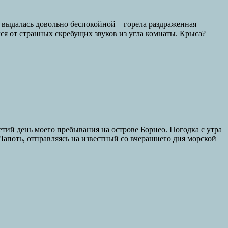
е выдалась довольно беспокойной – горела раздраженная
я от странных скребущих звуков из угла комнаты. Крыса?
етий день моего пребывания на острове Борнео. Погодка с утра
Лапоть, отправляясь на известный со вчерашнего дня морской