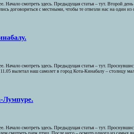
е. Начало смотреть здесь. Предыдущая статья – тут. Второй де
ялись договориться с местными, чтобы те отвезли нас на один из
инабалу.
е. Начало смотреть здесь. Предыдущая статья – тут. Проснувшись
11.05 вылетал наш самолет в город Кота-Кинабалу – столицу ма
а-Лумпуре.
е. Начало смотреть здесь. Предыдущая статья – тут. Проснувшис
едем смотреть парк птиц. После него – осмотр одного из самых 