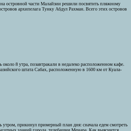
нь на островной части Малайзии решили посвятить пляжному
 островов архипелага Тунку Абдул Рахман. Всего этих островов
 около 8 утра, позавтракали в недалеко расположенном кафе.
лазийского штата Сабах, расположенную в 1600 км от Куала-
ь утром, прикинул примерный план дня: сначала едем смотреть
высотных зданий города, телебашни Менара. Как выяснится