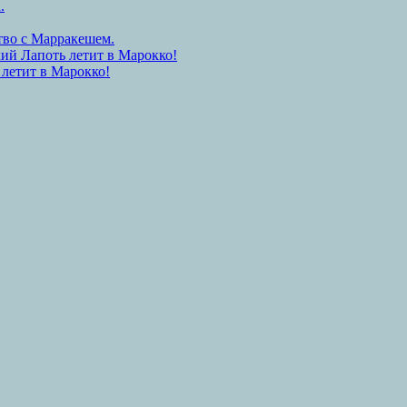
.
тво с Марракешем.
ий Лапоть летит в Марокко!
 летит в Марокко!