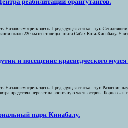
 Центра реабилитации орангутангов.
е. Начало смотреть здесь. Предыдущая статья – тут. Сегодняшний
оянии около 220 км от столицы штата Сабах Кота-Кинабалу. Учи
мутик и посещение краеведческого музея
. Начало смотреть здесь. Предыдущая статья – тут. Разлепив нау
втра предстоял перелет на восточную часть острова Борнео – в
иональный парк Кинабалу.