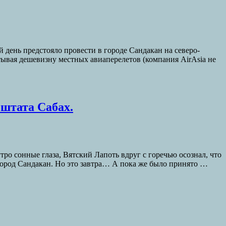
 день предстояло провести в городе Сандакан на северо-
тывая дешевизну местных авиаперелетов (компания AirAsia не
 штата Сабах.
тро сонные глаза, Вятский Лапоть вдруг с горечью осознал, что
 город Сандакан. Но это завтра… А пока же было принято …