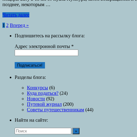
позднее, некоторым …
Читать далее
Пагинация
1
2
Вперед »
записей
Подпишитесь на рассылку блога:
Адрес электронной почты
*
Разделы блога:
Конкурсы
(6)
Куда податься?
(24)
Новости
(92)
Путевой журнал
(200)
Советы путешественникам
(44)
Найти на сайте: