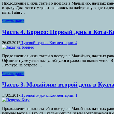
Продолжение цикла статей о поездке в Малайзию, начатых ране
отдыху. Для этого с утра отправились на набережную, где наде
пять: Гайя …
Читать далее
Часть 4. Борнео: Первый день в Кота-К
26.05.2017
Путевой журнал
Комментарии: 4
Продолжение цикла статей о поездке в Малайзию, начатых ране
Официант уже узнал нас, улыбнулся и радостно выдал меню. В 
Лумпура на острове …
Читать далее
Часть 3. Малайзия: второй день в Куал
17.05.2017
Путевой журнал
Комментарии: 1
Продолжение цикла статей о поездке в Малайзию, начатых ране
пещеры Бату в 13 км от Куала-Лумпура, затем возвращаемся и 