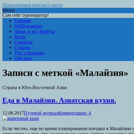
Приключения вятского лаптя
Меню
Сам себе туроператор!
Главная
WEB-камеры
Авиа- и ж/д билеты
Визы
Сервисы
Страны
Тур. страховка
Обо мне
Записи с меткой «Малайзия»
Страна в Юго-Восточной Азии
Еда в Малайзии. Азиатская кухня.
12.08.2017
Путевой журнал
Комментарии: 4
Если честно, еще во время планирования поездки в Малайзию 
стереотипы о том, что азиатская еда очень острая, насыщена с