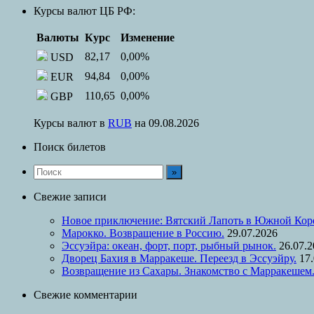
Курсы валют ЦБ РФ:
Валюты
Курс
Изменение
82,17
0,00
%
USD
94,84
0,00
%
EUR
110,65
0,00
%
GBP
Курсы валют в
RUB
на 09.08.2026
Поиск билетов
Свежие записи
Новое приключение: Вятский Лапоть в Южной Кор
Марокко. Возвращение в Россию.
29.07.2026
Эссуэйра: океан, форт, порт, рыбный рынок.
26.07.
Дворец Бахия в Марракеше. Переезд в Эссуэйру.
17
Возвращение из Сахары. Знакомство с Марракешем
Свежие комментарии