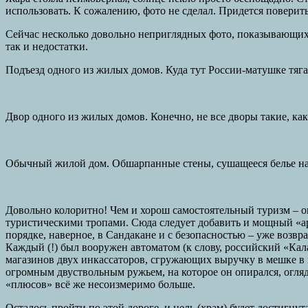
использовать. К сожалению, фото не сделал. Придется поверит
Сейчас несколько довольно неприглядных фото, показывающих М
так и недостатки.
Подъезд одного из жилых домов. Куда тут России-матушке тягат
Двор одного из жилых домов. Конечно, не все дворы такие, как 
Обычный жилой дом. Обшарпанные стены, сушащееся белье на
Довольно колоритно! Чем и хорош самостоятельный туризм – о
туристическими тропами. Сюда следует добавить и мощный «ар
порядке, наверное, в Сандакане и с безопасностью – уже возв
Каждый (!) был вооружен автоматом (к слову, российский «Кал
магазинов двух инкассаторов, сгружающих выручку в мешке в и
огромным двуствольным ружьем, на которое он опирался, огляд
«плюсов» всё же несоизмеримо больше.
Осталось пройти по этой дороге, и цель (храм) будет достигнута