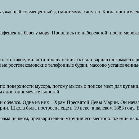
ть ужасный совмещенный до минимума санузел. Когда принимаешь 
 кафешек на берегу моря. Прошлись по набережной, поели моро
 что это такое, милости прошу написать свой вариант в коммент
ные ростелекомовские телефонные будки, массово установленные
по поверхности мусора, потому мысль о поиске мест для купани
ых достопримечательностей.
 и обчелся. Одна из них – Храм Пресвятой Девы Марии. Он начал
и. Школа была построена еще в 19 веке, в далеком 1883 году. В
храма пешком, предварительно уточнив его местоположение на к