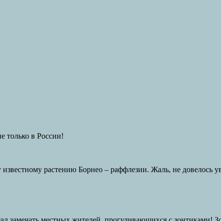
 только в России!
 известному растению Борнео – раффлезии. Жаль, не довелось 
ал замечать местных жителей, прогуливающихся с зонтиками! Зо