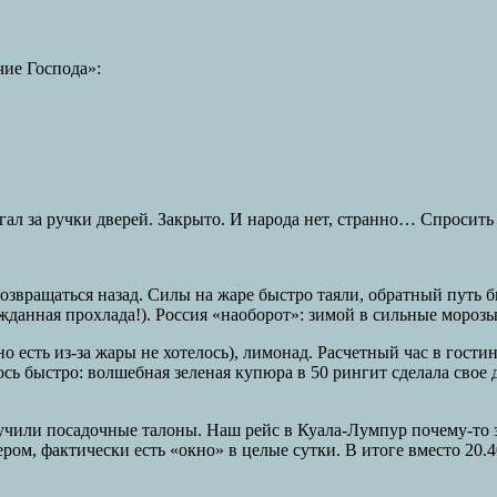
чие Господа»:
л за ручки дверей. Закрыто. И народа нет, странно… Спросить н
озвращаться назад. Силы на жаре быстро таяли, обратный путь 
данная прохлада!). Россия «наоборот»: зимой в сильные морозы 
 есть из-за жары не хотелось), лимонад. Расчетный час в гостин
 быстро: волшебная зеленая купюра в 50 рингит сделала свое д
учили посадочные талоны. Наш рейс в Куала-Лумпур почему-то з
ром, фактически есть «окно» в целые сутки. В итоге вместо 20.