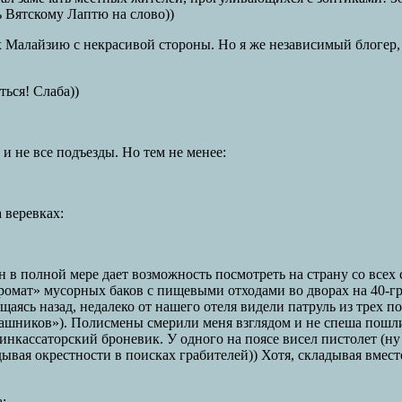
ь Вятскому Лаптю на слово))
алайзию с некрасивой стороны. Но я же независимый блогер, до
ься! Слаба))
и не все подъезды. Но тем не менее:
 веревках:
н в полной мере дает возможность посмотреть на страну со все
омат» мусорных баков с пищевыми отходами во дворах на 40-гра
ращаясь назад, недалеко от нашего отеля видели патруль из тре
ашников»). Полисмены смерили меня взглядом и не спеша пошли 
нкассаторский броневик. У одного на поясе висел пистолет (ну 
ывая окрестности в поисках грабителей)) Хотя, складывая вмест
: