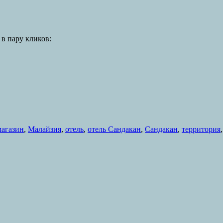
в пару кликов:
магазин
,
Малайзия
,
отель
,
отель Сандакан
,
Сандакан
,
территория