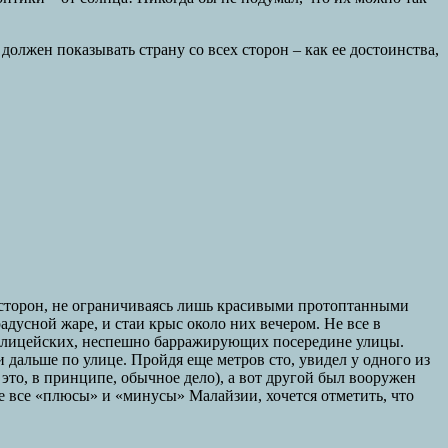
лжен показывать страну со всех сторон – как ее достоинства,
х сторон, не ограничиваясь лишь красивыми протоптанными
дусной жаре, и стаи крыс около них вечером. Не все в
х полицейских, неспешно барражирующих посередине улицы.
дальше по улице. Пройдя еще метров сто, увидел у одного из
это, в принципе, обычное дело), а вот другой был вооружен
е все «плюсы» и «минусы» Малайзии, хочется отметить, что