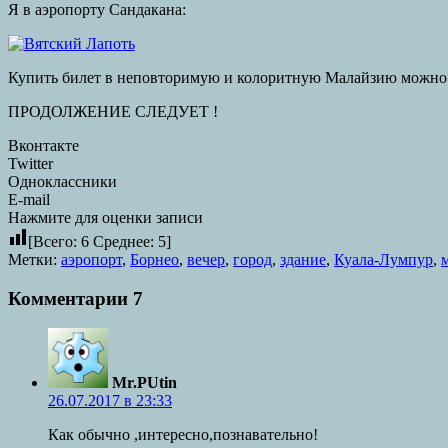
Я в аэропорту Сандакана:
Купить билет в неповторимую и колоритную Малайзию можно 
ПРОДОЛЖЕНИЕ СЛЕДУЕТ !
Вконтакте
Twitter
Одноклассники
E-mail
Нажмите для оценки записи
[Всего:
6
Среднее:
5
]
Метки:
аэропорт
,
Борнео
,
вечер
,
город
,
здание
,
Куала-Лумпур
,
Комментарии
7
Mr.PUtin
26.07.2017 в 23:33
Как обычно ,интересно,познавательно!