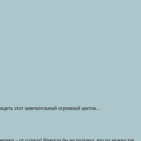
увидеть этот замечательный огромный цветок…
нтики – от солнца! Никогда бы не подумал, что их можно так