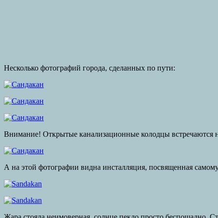
Несколько фотографий города, сделанных по пути:
Внимание! Открытые канализационные колодцы встречаются не
А на этой фотографии видна инсталляция, посвященная самому
Жара стояла неимоверная, солнце пекло просто беспощадно. Ст