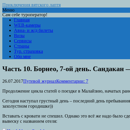
Приключения вятского лаптя
Меню
Сам себе туроператор!
Главная
WEB-камеры
Авиа- и ж/д билеты
Визы
Сервисы
Страны
Тур. страховка
Обо мне
Часть 10. Борнео, 7-ой день. Сандакан 
26.07.2017
Путевой журнал
Комментарии: 7
Продолжение цикла статей о поездке в Малайзию, начатых ран
Сегодня наступал грустный день – последний день пребывания 
захолустном городишке))
Вставать с кровати не спешил. Однако это всё же надо было сд
вывеску с названием отеля: