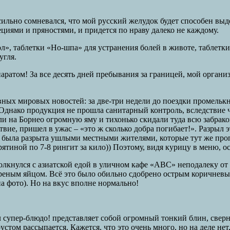
сильно сомневался, что мой русский желудок будет способен выд
пециями и пряностями, и придется по нраву далеко не каждому.
л», таблетки «Но-шпа» для устранения болей в животе, таблетки
угля.
аратом! За все десять дней пребывания за границей, мой органи
вных мировых новостей: за две-три недели до поездки промельк
нако продукция не прошла санитарный контроль, вследствие че
ли на Борнео огромную яму и тихонько скидали туда всю забрако
ствие, пришел в ужас – «это ж сколько добра погибает!». Разрыл
а была разрыта ушлыми местными жителями, которые тут же пропо
тиной по 7-8 рингит за кило)) Поэтому, видя курицу в меню, о
лкнулся с азиатской едой в уличном кафе «ABC» неподалеку от 
реным яйцом. Всё это было обильно сдобрено острым коричневым
а фото). Но на вкус вполне нормально!
ал супер-блюдо! представляет собой огромный тонкий блин, све
устом рассыпается. Кажется, что это очень много, но на деле нет