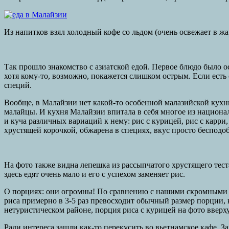
Из напитков взял холодный кофе со льдом (очень освежает в ж
Так прошло знакомство с азиатской едой. Первое блюдо было ос
хотя кому-то, возможно, покажется слишком острым. Если есть
специй.
Вообще, в Малайзии нет какой-то особенной малазийской кухн
малайцы. И кухня Малайзии впитала в себя многое из национал
и куча различных вариаций к нему: рис с курицей, рис с карри, 
хрустящей корочкой, обжарена в специях, вкус просто беспод
На фото также видна лепешка из рассыпчатого хрустящего теста
здесь едят очень мало и его с успехом заменяет рис.
О порциях: они огромны! По сравнению с нашими скромными «
риса примерно в 3-5 раз превосходит обычный размер порции, 
нетуристическом районе, порция риса с курицей на фото вверху
Ради интереса зашли как-то перекусить во вьетнамское кафе. За