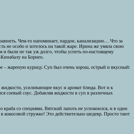
сравнить. Чем-то напоминает, пардон, канализацию… Что за
ть не особо и хотелось на такой жаре. Ирина же умяла свою
ам и были не так уж долго, чтобы успеть по-настоящему
-Кинабалу на Борнео.
рое – жареную курицу. Суп был очень хорош, острый и вкусный:
е жидкости, усиливающие вкус и аромат блюда. Вот и к
лся соевый соус. Добавляя жидкости в суп в различных
 краба со специями, Вятский лапоть не успокоился, и в один
 в кокосовой стружке! Это действительно шедевр. Просто тают