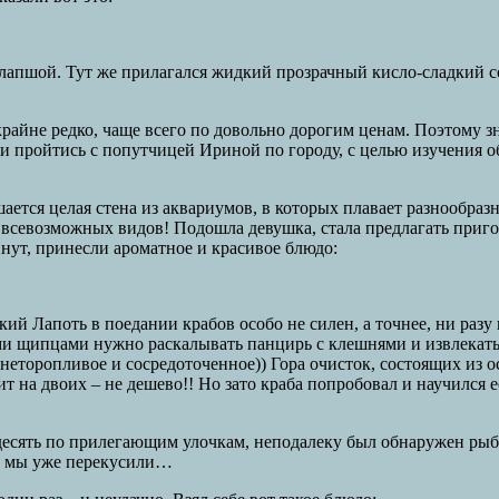
апшой. Тут же прилагался жидкий прозрачный кисло-сладкий соу
айне редко, чаще всего по довольно дорогим ценам. Поэтому зн
или пройтись с попутчицей Ириной по городу, с целью изучения
ается целая стена из аквариумов, в которых плавает разнообразн
ы всевозможных видов! Подошла девушка, стала предлагать приг
нут, принесли ароматное и красивое блюдо:
 Лапоть в поедании крабов особо не силен, а точнее, ни разу н
кими щипцами нужно раскалывать панцирь с клешнями и извлекат
 неторопливое и сосредоточенное)) Гора очисток, состоящих из 
 на двоих – не дешево!! Но зато краба попробовал и научился ес
 десять по прилегающим улочкам, неподалеку был обнаружен рыб
ем мы уже перекусили…