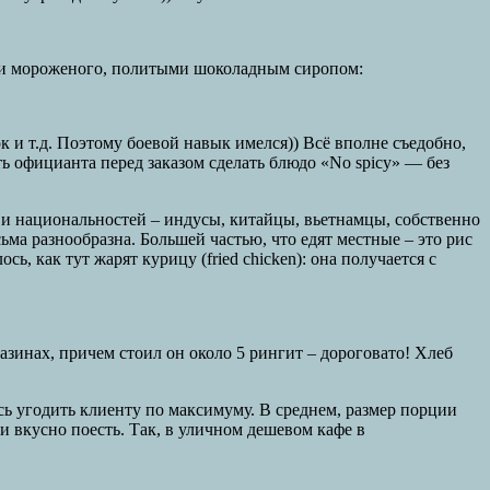
ками мороженого, политыми шоколадным сиропом:
ок и т.д. Поэтому боевой навык имелся)) Всё вполне съедобно,
ь официанта перед заказом сделать блюдо «No spicy» — без
 и национальностей – индусы, китайцы, вьетнамцы, собственно
ма разнообразна. Большей частью, что едят местные – это рис
ь, как тут жарят курицу (fried chicken): она получается с
газинах, причем стоил он около 5 рингит – дороговато! Хлеб
ь угодить клиенту по максимуму. В среднем, размер порции
и вкусно поесть. Так, в уличном дешевом кафе в