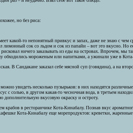
ин раз – и неудачно. Взял себе вот такое блюдо:
хожее, но без риса:
меет какой-то непонятный привкус и запах, даже не знаю с чем 
лимонный сок со льдом и сок из папайи – вот это вкусно. Но ес
 рисковал ничего заказывать из еды на островах. Впрочем, мы т
тому обходились мороженым или напитками, а ужинали уже в Кота
кая. В Сандакане заказал себе мясной суп (говядина), а на вто
ы можно увидеть несколько пузырьков: в них находятся различны
с с солью, в другом какая-то чесночная вода, в третьем находи
ую дополнительную вкусовую окраску и остроту.
м крабов в ресторанчике Кота-Кинабалу. Познав вкус ароматного
 кафешке Кота-Кинабалу еще морепродуктов: креветки, жаренные