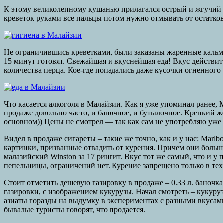
К этому великолепному кушанью прилагался острый и жгучий к
креветок руками все пальцы потом нужно отмывать от остатков
Не ограничившись креветками, были заказаны жаренные кальмар
15 минут готовят. Свежайшая и вкуснейшая еда! Вкус действи
количества перца. Кое-где попадались даже кусочки огненного 
Что касается алкоголя в Малайзии. Как я уже упоминал ранее, 
продаже довольно часто, и баночное, и бутылочное. Крепкий же
основном)) Цены не смотрел — так как сам не употребляю уже м
Видел в продаже сигареты – такие же точно, как и у нас: Marlb
картинки, призванные отвадить от курения. Причем они больше
малазийский Winston за 17 рингит. Вкус тот же самый, что и у 
пепельницы, ограничений нет. Курение запрещено только в тех
Стоит отметить дешевую газировку в продаже – 0.33 л. баночка P
газировки, с изображением кукурузы. Начал смотреть – кукуруз
азиаты горазды на выдумку в экспериментах с разными вкусами. 
бывалые туристы говорят, что продается.