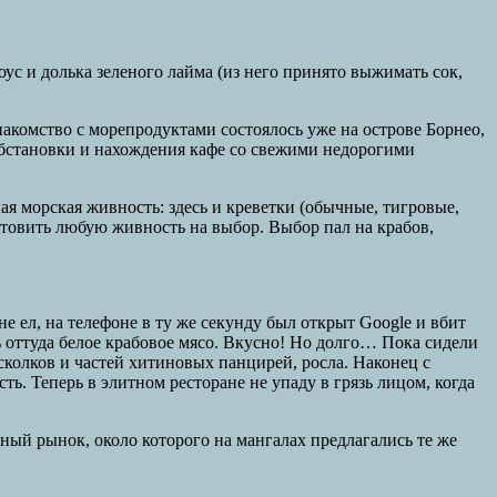
с и долька зеленого лайма (из него принято выжимать сок,
акомство с морепродуктами состоялось уже на острове Борнео,
 обстановки и нахождения кафе со свежими недорогими
ая морская живность: здесь и креветки (обычные, тигровые,
отовить любую живность на выбор. Выбор пал на крабов,
е ел, на телефоне в ту же секунду был открыт Google и вбит
ь оттуда белое крабовое мясо. Вкусно! Но долго… Пока сидели
осколков и частей хитиновых панцирей, росла. Наконец с
ть. Теперь в элитном ресторане не упаду в грязь лицом, когда
ный рынок, около которого на мангалах предлагались те же