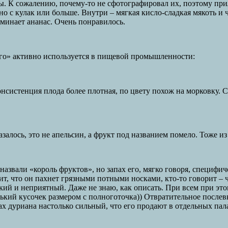
 К сожалению, почему-то не сфотографировал их, поэтому прило
 с кулак или больше. Внутри – мягкая кисло-сладкая мякоть и 
оминает ананас. Очень понравилось.
нго» активно используется в пищевой промышленности:
онсистенция плода более плотная, по цвету похож на морковку. 
алось, это не апельсин, а фрукт под названием помело. Тоже из
 назвали «король фруктов», но запах его, мягко говоря, специфи
рит, что он пахнет грязными потными носками, кто-то говорит 
кий и неприятный. Даже не знаю, как описать. При всем при эт
нький кусочек размером с полноготочка)) Отвратительное послев
ах дуриана настолько сильный, что его продают в отдельных пала