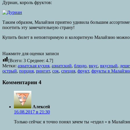
Дуриан, король фруктов:
Таким образом, Малайзия приятно удивила большим ассортиме
посетить эту замечательную страну!
Купить билет в неповторимую и колоритную Малайзию можно 
Нажмите для оценки записи
[Всего:
3
Среднее:
4.7
]
Метки:
азиатская кухня
,
азиатский
,
блюдо
,
вкус
,
вкусный
,
деш
острый
,
порция
,
рингит
,
сок
,
специя
,
фрукт
,
фрукты в Малайзи
Комментарии
4
Алексей
16.08.2017 в 21:30
Только сейчас я точно понял зачем ты «ездил » в Малайзи