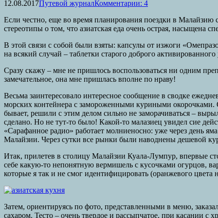
12.08.2017
Путевой журнал
Комментарии: 4
Если честно, еще во время планирования поездки в Малайзию 
стереотипы о том, что азиатская еда очень острая, насыщена с
В этой связи с собой были взяты: капсулы от изжоги «Омепразо
на всякий случай – таблетки старого доброго активированного 
Сразу скажу – мне не пришлось воспользоваться ни одним преп
замечательное, она мне пришлась вполне по нраву!
Весьма заинтересовало интересное сообщение в сводке ежедне
морских контейнера с замороженными куриными окорочками. Од
бывает, решили с этим делом сильно не заморачиваться – выры
сделано. Но не тут-то было! Какой-то малазиец увидел сие дей
«Сарафанное радио» работает молниеносно: уже через день ям
Малайзии. Через сутки все рынки были наводнены дешевой куря
Итак, прилетев в столицу Малайзии Куала-Лумпур, впервые сто
себе какую-то непонятную вермишель с кусочками огурцов, ва
которые я так и не смог идентифицировать (оранжевого цвета н
Затем, ориентируясь по фото, представленными в меню, заказ
сахаром. Тесто – очень твердое и рассыпчатое, при касании с хр