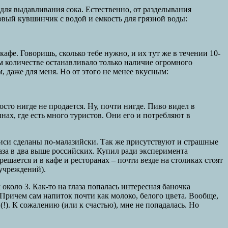
ля выдавливания сока. Естественно, от разделывания
овый кувшинчик с водой и емкость для грязной воды:
афе. Говоришь, сколько тебе нужно, и их тут же в течении 10-
м количестве останавливало только наличие огромного
, даже для меня. Но от этого не менее вкусным:
сто нигде не продается. Ну, почти нигде. Пиво видел в
нах, где есть много туристов. Они его и потребляют в
адписи сделаны по-малазийски. Так же присутствуют и страшные
аза в два выше российских. Купил ради эксперимента
ешается и в кафе и ресторанах – почти везде на столиках стоят
 учреждений).
 около 3. Как-то на глаза попалась интересная баночка
 Причем сам напиток почти как молоко, белого цвета. Вообще,
(!). К сожалению (или к счастью), мне не попадалась. Но