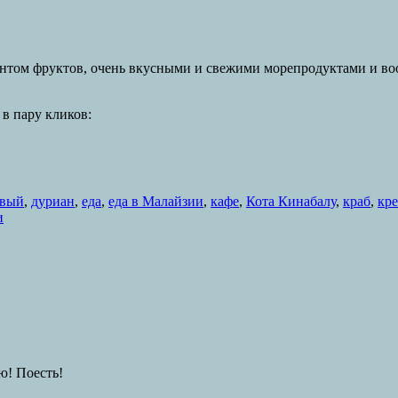
нтом фруктов, очень вкусными и свежими морепродуктами и воо
в пару кликов:
евый
,
дуриан
,
еда
,
еда в Малайзии
,
кафе
,
Кота Кинабалу
,
краб
,
кре
и
ю! Поесть!