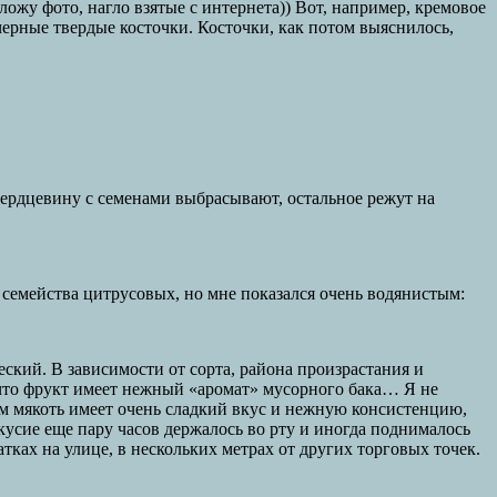
жу фото, нагло взятые с интернета)) Вот, например, кремовое
черные твердые косточки. Косточки, как потом выяснилось,
Сердцевину с семенами выбрасывают, остальное режут на
 семейства цитрусовых, но мне показался очень водянистым:
ческий. В зависимости от сорта, района произрастания и
– что фрукт имеет нежный «аромат» мусорного бака… Я не
ом мякоть имеет очень сладкий вкус и нежную консистенцию,
кусие еще пару часов держалось во рту и иногда поднималось
тках на улице, в нескольких метрах от других торговых точек.