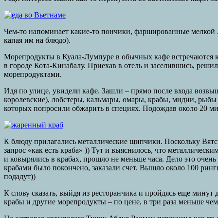
Чем-то напоминает какие-то пончики, фаршированные мелкой л
капая им на блюдо).
Морепродукты в Куала-Лумпуре в обычных кафе встречаются кр
в городе Кота-Кинабалу. Приехав в отель и заселившись, реш
морепродуктами.
Идя по улице, увидели кафе. Зашли – прямо после входа возвыш
королевские), лобстеры, кальмары, омары, крабы, мидии, рыб
которых попросили обжарить в специях. Подождав около 20 ми
К блюду прилагались металлические щипчики. Поскольку Вятский
запрос «как есть краба» )) Тут и выяснилось, что металличес
и ковырялись в крабах, прошло не меньше часа. Дело это очень
крабами было покончено, заказали счет. Вышло около 100 рингит
подадут))
К слову сказать, выйдя из ресторанчика и пройдясь еще минут
крабы и другие морепродукты – по цене, в три раза меньше ч