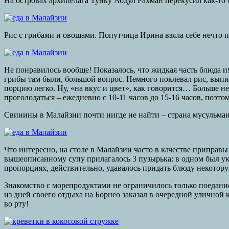
На островах архипелага Тунку Абдул Рахман перекусил как-то од
Рис с грибами и овощами. Попутчица Ирина взяла себе нечто по
Не понравилось вообще! Показалось, что жидкая часть блюда и
грибы там были, большой вопрос. Немного поклевал рис, выпил 
порцию легко. Ну, «на вкус и цвет», как говорится… Больше не
проголодаться – ежедневно с 10-11 часов до 15-16 часов, поэ
Свинины в Малайзии почти нигде не найти – страна мусульманс
Что интересно, на столе в Малайзии часто в качестве приправ
вышеописанному супу прилагалось 3 пузырька: в одном был уксу
пропорциях, действительно, удавалось придать блюду некотор
Знакомство с морепродуктами не ограничилось только поедание
из дней своего отдыха на Борнео заказал в очередной уличной
во рту!