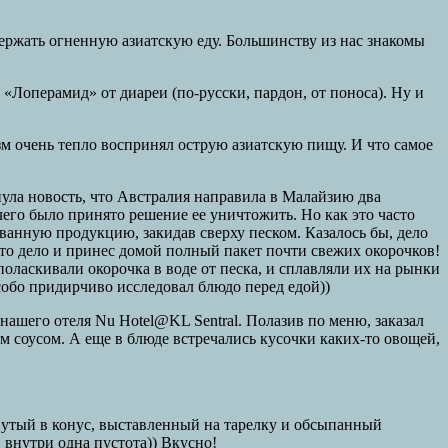
ержать огненную азиатскую еду. Большинству из нас знакомы
 «Лоперамид» от диареи (по-русски, пардон, от поноса). Ну и
зм очень тепло воспринял острую азиатскую пищу. И что самое
нула новость, что Австралия направила в Малайзию два
го было принято решение ее уничтожить. Но как это часто
ванную продукцию, закидав сверху песком. Казалось бы, дело
 это дело и принес домой полный пакет почти свежих окорочков!
ласкивали окорочка в воде от песка, и сплавляли их на рынки
собо придирчиво исследовал блюдо перед едой))
нашего отеля Nu Hotel@KL Sentral. Полазив по меню, заказал
 соусом. А еще в блюде встречались кусочки каких-то овощей,
рнутый в конус, выставленный на тарелку и обсыпанный
, внутри одна пустота)) Вкусно!