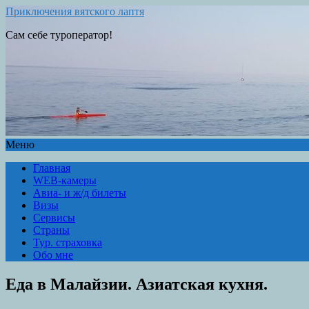
Приключения вятского лаптя
Сам себе туроператор!
Меню
Главная
WEB-камеры
Авиа- и ж/д билеты
Визы
Сервисы
Страны
Тур. страховка
Обо мне
Еда в Малайзии. Азиатская кухня.