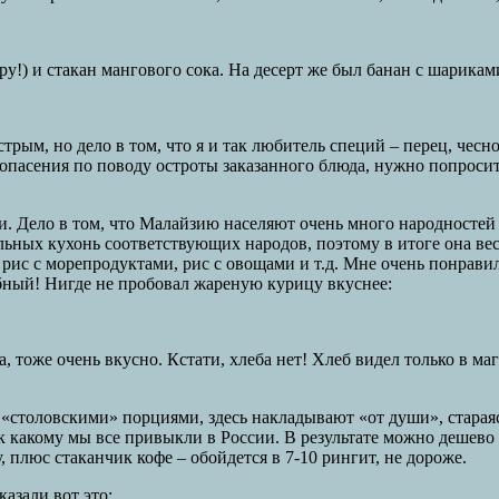
ару!) и стакан мангового сока. На десерт же был банан с шари
трым, но дело в том, что я и так любитель специй – перец, чесн
 опасения по поводу остроты заказанного блюда, нужно попросит
и. Дело в том, что Малайзию населяют очень много народностей
ьных кухонь соответствующих народов, поэтому в итоге она весь
рис с морепродуктами, рис с овощами и т.д. Мне очень понравилос
обный! Нигде не пробовал жареную курицу вкуснее:
, тоже очень вкусно. Кстати, хлеба нет! Хлеб видел только в ма
столовскими» порциями, здесь накладывают «от души», стараяс
к какому мы все привыкли в России. В результате можно дешево 
, плюс стаканчик кофе – обойдется в 7-10 рингит, не дороже.
казали вот это: