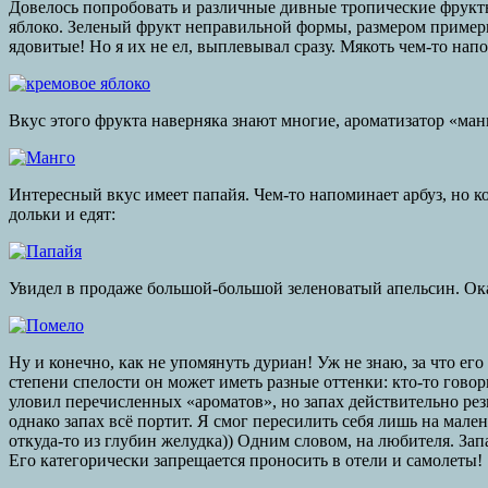
Довелось попробовать и различные дивные тропические фрукты.
яблоко. Зеленый фрукт неправильной формы, размером примерно
ядовитые! Но я их не ел, выплевывал сразу. Мякоть чем-то нап
Вкус этого фрукта наверняка знают многие, ароматизатор «ма
Интересный вкус имеет папайя. Чем-то напоминает арбуз, но к
дольки и едят:
Увидел в продаже большой-большой зеленоватый апельсин. Оказ
Ну и конечно, как не упомянуть дуриан! Уж не знаю, за что его
степени спелости он может иметь разные оттенки: кто-то гово
уловил перечисленных «ароматов», но запах действительно рез
однако запах всё портит. Я смог пересилить себя лишь на мале
откуда-то из глубин желудка)) Одним словом, на любителя. Зап
Его категорически запрещается проносить в отели и самолеты!