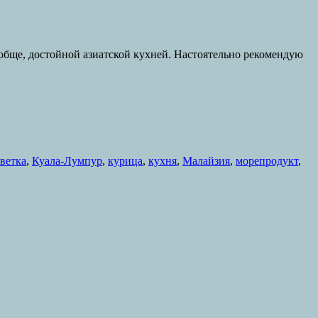
бще, достойной азиатской кухней. Настоятельно рекомендую
ветка
,
Куала-Лумпур
,
курица
,
кухня
,
Малайзия
,
морепродукт
,