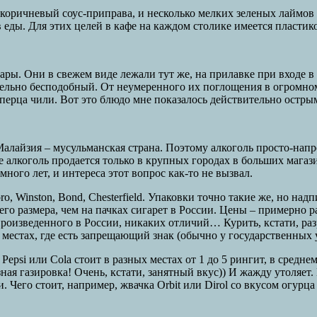
оричневый соус-приправа, и несколько мелких зеленых лаймов д
 еды. Для этих целей в кафе на каждом столике имеется пластик
ы. Они в свежем виде лежали тут же, на прилавке при входе в к
тельно бесподобный. От неумеренного их поглощения в огромно
перца чили. Вот это блюдо мне показалось действительно острым
Малайзия – мусульманская страна. Поэтому алкоголь просто-напро
 алкоголь продается только в крупных городах в больших магази
ного лет, и интереса этот вопрос как-то не вызвал.
oro, Winston, Bond, Chesterfield. Упаковки точно такие же, но н
го размера, чем на пачках сигарет в России. Цены – примерно р
произведенного в России, никаких отличий… Курить, кстати, разр
 местах, где есть запрещающий знак (обычно у государственных
epsi или Cola стоит в разных местах от 1 до 5 рингит, в среднем
ная газировка! Очень, кстати, занятный вкус)) И жажду утоляет.
Чего стоит, например, жвачка Orbit или Dirol со вкусом огурца 