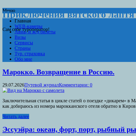
Меню
Приключения вятского лаптя
Главная
WEB-камеры
Сам себе туроператор!
Авиа- и ж/д билеты
Визы
Сервисы
Страны
Тур. страховка
Обо мне
Марокко. Возвращение в Россию.
29.07.2026
Путевой журнал
Комментарии: 0
Заключительная статья в цикле статей о поездке «дикарем» в М
как добираюсь из номера марокканского отеля обратно в Киров
Читать далее
Эссуэйра: океан, форт, порт, рыбный р