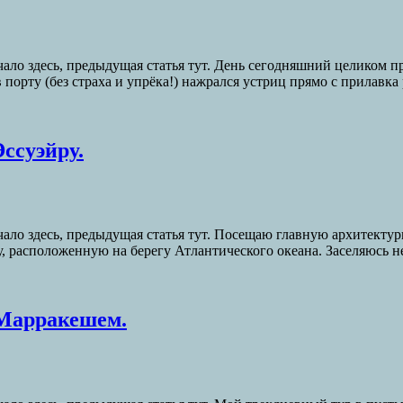
ало здесь, предыдущая статья тут. День сегодняшний целиком п
 порту (без страха и упрёка!) нажрался устриц прямо с прилавка
ссуэйру.
чало здесь, предыдущая статья тут. Посещаю главную архитекту
, расположенную на берегу Атлантического океана. Заселяюсь не
 Марракешем.