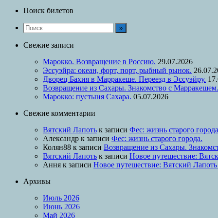
Поиск билетов
Свежие записи
Марокко. Возвращение в Россию.
29.07.2026
Эссуэйра: океан, форт, порт, рыбный рынок.
26.07.
Дворец Бахия в Марракеше. Переезд в Эссуэйру.
17
Возвращение из Сахары. Знакомство с Марракешем
Марокко: пустыня Сахара.
05.07.2026
Свежие комментарии
Вятский Лапоть
к записи
Фес: жизнь старого города
Александр
к записи
Фес: жизнь старого города.
Колян88
к записи
Возвращение из Сахары. Знакомс
Вятский Лапоть
к записи
Новое путешествие: Вятск
Ання
к записи
Новое путешествие: Вятский Лапоть
Архивы
Июль 2026
Июнь 2026
Май 2026