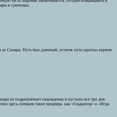
ынную часть Марокко заканчивается, сегодня возвращаюсь в
вары и сувениры.
ся до Сахары. Путь был длинный, остаток пути проехал верхом
хара не подразумевает нахождение в пустыне все три дня.
енно здесь снимали такие шедевры, как «Гладиатор» и «Игра