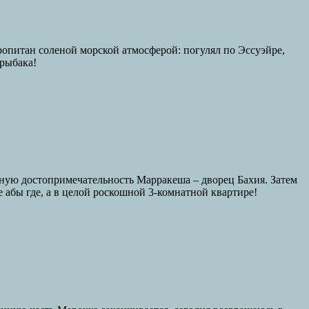
ропитан соленой морской атмосферой: погулял по Эссуэйре,
 рыбака!
рную достопримечательность Марракеша – дворец Бахия. Затем
 абы где, а в целой роскошной 3-комнатной квартире!