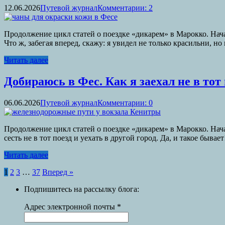
12.06.2026
Путевой журнал
Комментарии: 2
Продолжение цикл статей о поездке «дикарем» в Марокко. Нача
Что ж, забегая вперед, скажу: я увидел не только красильни, 
Читать далее
Добираюсь в Фес. Как я заехал не в тот 
06.06.2026
Путевой журнал
Комментарии: 0
Продолжение цикл статей о поездке «дикарем» в Марокко. Нача
сесть не в тот поезд и уехать в другой город. Да, и такое бывает
Читать далее
Пагинация
1
2
3
…
37
Вперед »
записей
Подпишитесь на рассылку блога:
Адрес электронной почты
*