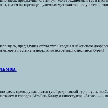
ало здесь, предыдущая статья тут. Мой трехдневный тур в пуст
пы, глазея на торговцев, уличных музыкантов, покупателей, то
ало здесь, предыдущая статья тут. Сегодня я наконец-то добрал
 лагере в пустыне, а перед этим встретился с песчаной бурей!
льмов.
ло здесь, предыдущая статья тут. Трехдневный тур в пустыню Са
ти заезжаем в городок Айт-Бен-Хадду и киностудию «Атлас» — им