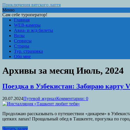
Приключения вятского лаптя
Меню
Сам себе туроператор!
Главная
WEB-камеры
Авиа- и ж/д билеты
Визы
Сервисы
Страны
Тур. страховка
Обо мне
Архивы за месяц Июль, 2024
Поездка в Узбекистан: Забираю карту Vi
20.07.2024
Путевой журнал
Комментарии: 0
Продолжаю рассказывать о путешествии «дикарем» в Узбекистан
цепких лапах! Прощальный обед в Ташкенте, прогулка по горо
Читать далее