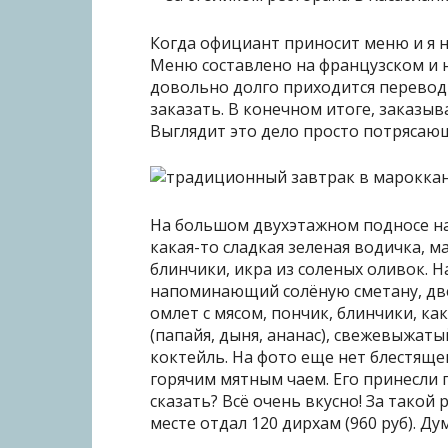
Когда официант приносит меню и я н
Меню составлено на французском и 
довольно долго приходится перевод
заказать. В конечном итоге, заказыв
Выглядит это дело просто потрясаю
На большом двухэтажном подносе на
какая-то сладкая зеленая водичка, м
блинчики, икра из соленых оливок. Н
напоминающий солёную сметану, две
омлет с мясом, пончик, блинчики, ка
(папайя, дыня, ананас), свежевыжат
коктейль. На фото еще нет блестяще
горячим мятным чаем. Его принесли по
сказать? Всё очень вкусно! За тако
месте отдал 120 дирхам (960 руб). Ду