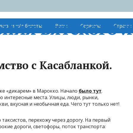
ния вятского л
виа- и ж/д билеты
Визы
Сервисы
Страны
мство с Касабланкой.
ке «дикарем» в Марокко. Начало
было тут
.
ю интересные места. Улицы, люди, рынки,
ви, вкусная и необычная еда. Чего тут только нет!
таксистов, перехожу через дорогу. На первый
окие дороги, светофоры, поток транспорта: