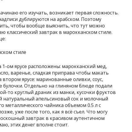
ачинаю его изучать, возникает первая сложность.
надписи дублируются на арабском. Поэтому
ить, чтобы вообще выяснить, что тут можно
аю классический завтрак в марокканском стиле.
ще:
 1-ом ярусе расположены: марокканский мед,
асло, варенье, сладкая приправа чтобы макать
а втором ярусе: маринованные оливки, соус,
 булочки. Отдельно на глиняном блюде подали
кой-то круглый драник из манки, кусочки фруктов
ый натуральный апельсиновый сок и молочный
го металлического чайника объемом 0.5 л с
зже, уже после того, как я всё съел. Что могу
й роскошный завтрак в красивом аутентичном
маю, этих денег вполне стоит.