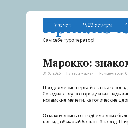
Приключе
Главная
WEB-камеры
А
Сам себе туроператор!
Марокко: знако
31.05.2026
Путевой журнал
Комментарии: 0
Продолжение первой статьи о поезд
Сегодня хожу по городу и выглядыва
исламские мечети, католические церк
Отмахнувшись от подбежавших было 
взгляд, обычный большой город. Шир