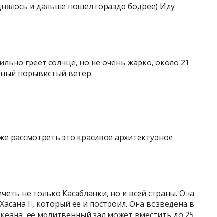
днялось и дальше пошел гораздо бодрее) Иду
Сильно греет солнце, но не очень жарко, около 21
ьный порывистый ветер.
же рассмотреть это красивое архитектурное
ечеть не только Касабланки, но и всей страны. Она
Хасана II, который ее и построил. Она возведена в
океана, ее молитвенный зал может вместить до 25