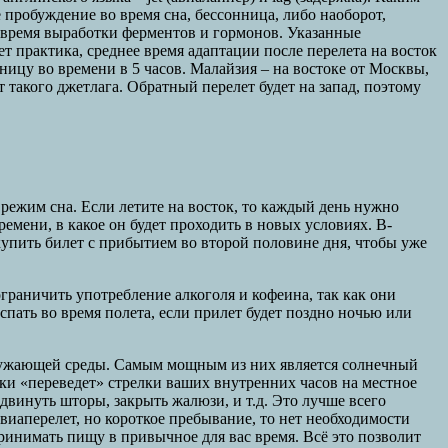
е пробуждение во время сна, бессонница, либо наоборот,
я время выработки ферментов и гормонов. Указанные
т практика, среднее время адаптации после перелета на восток
зницу во времени в 5 часов. Малайзия – на востоке от Москвы,
от такого джетлага. Обратный перелет будет на запад, поэтому
 режим сна. Если летите на восток, то каждый день нужно
ремени, в какое он будет проходить в новых условиях. В-
 купить билет с прибытием во второй половине дня, чтобы уже
ограничить употребление алкоголя и кофеина, так как они
пать во время полета, если прилет будет поздно ночью или
кружающей среды. Самым мощным из них является солнечный
ски «переведет» стрелки ваших внутренних часов на местное
адвинуть шторы, закрыть жалюзи, и т.д. Это лучше всего
виаперелет, но короткое пребывание, то нет необходимости
инимать пищу в привычное для вас время. Всё это позволит