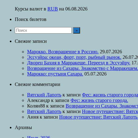
Курсы валют в
RUB
на 06.08.2026
Поиск билетов
Свежие записи
Марокко. Возвращение в Россию.
29.07.2026
Эссуэйра: океан, форт, порт, рыбный рынок.
26.07.
Дворец Бахия в Марракеше. Переезд в Эссуэйру.
17
Возвращение из Сахары. Знакомство с Марракешем
Марокко: пустыня Сахара.
05.07.2026
Свежие комментарии
Вятский Лапоть
к записи
Фес: жизнь старого города
Александр
к записи
Фес: жизнь старого города.
Колян88
к записи
Возвращение из Сахары. Знакомс
Вятский Лапоть
к записи
Новое путешествие: Вятск
Ання
к записи
Новое путешествие: Вятский Лапоть
Архивы
Июль 2026