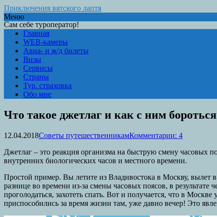
Приключения вятского лаптя
Меню
Сам себе туроператор!
Главная
WEB-камеры
Авиа- и ж/д билеты
Визы
Сервисы
Страны
Тур. страховка
Обо мне
Что такое джетлаг и как с ним бороться
12.04.2018
Советы путешественникам
Комментарии: 4
Джетлаг – это реакция организма на быструю смену часовых по
внутренних биологических часов и местного времени.
Простой пример. Вы летите из Владивостока в Москву, вылет в 9
разнице во времени из-за смены часовых поясов, в результате 
проголодаться, захотеть спать. Вот и получается, что в Москве 
приспособились за время жизни там, уже давно вечер! Это явле