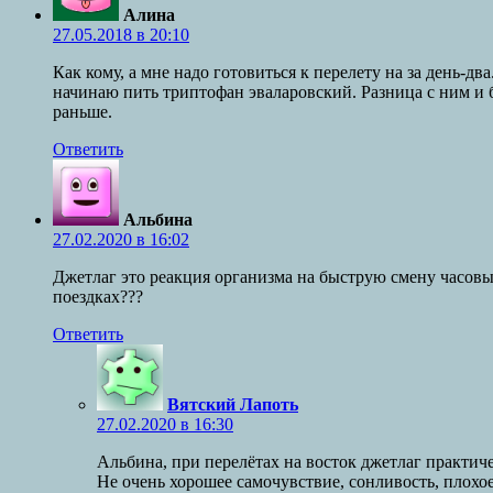
Алина
27.05.2018 в 20:10
Как кому, а мне надо готовиться к перелету на за день-д
начинаю пить триптофан эваларовский. Разница с ним и бе
раньше.
Ответить
Альбина
27.02.2020 в 16:02
Джетлаг это реакция организма на быструю смену часовых 
поездках???
Ответить
Вятский Лапоть
27.02.2020 в 16:30
Альбина, при перелётах на восток джетлаг практич
Не очень хорошее самочувствие, сонливость, плохо