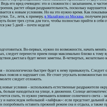
Ведь его вред очевиден: это и сложности с засыпанием, и часто
троения, растет общая раздражительность, поскольку нарушаетс
вается к новым условиям. Но на это нужно время. Как показывае
утки. Т.е., летя, к примеру,
в Малайзию из Москвы
, получаем ра
– чуть более трех суток для того, чтобы полностью прийти в себя 
ся уже 5 дней – почти неделя!
подготовиться. Во-первых, нужно по возможности, начать менять
орых, следует перенести прием пищи максимально близко к тому в
едствия джетлага будет менее заметны. В-четвертых, желательно
мя – психологически быстрее будет к нему привыкнуть. Следует 
ых поясов и нарушает сон. Не стоит упускать возможностью пос
амолете следует отложить.
д новые условия – использовать естественные раздражители о
ть, больше находиться на улице, в движении. Солнце автоматиче
хочется спать, то нужно уменьшить влияние солнечного света – з
Ну и напоследок небольшой «лайфхак»: если предстоит дальний а
 попробовать оставить прежний режим сна и отдыха, а также пр