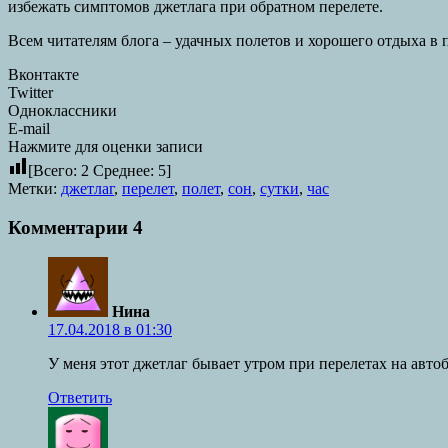
избежать симптомов джетлага при обратном перелете.
Всем читателям блога – удачных полетов и хорошего отдыха в 
Вконтакте
Twitter
Одноклассники
E-mail
Нажмите для оценки записи
[Всего:
2
Среднее:
5
]
Метки:
джетлаг
,
перелет
,
полет
,
сон
,
сутки
,
час
Комментарии
4
Нина
17.04.2018 в 01:30
У меня этот джетлаг бывает утром при перелетах на автобу
Ответить