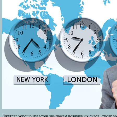
Джетлаг хорошо известен экипажам воздушных судов, стюардесс