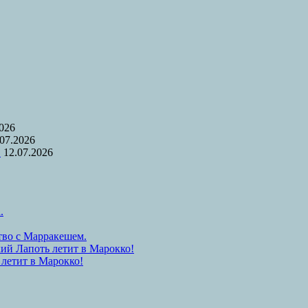
2026
.07.2026
.
12.07.2026
.
тво с Марракешем.
ий Лапоть летит в Марокко!
 летит в Марокко!