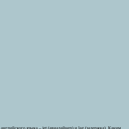
глийского языка – jet (авиалайнер) и lag (задержка). Каким