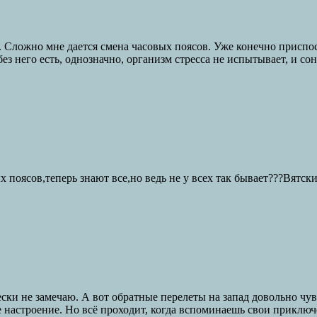
ва. Сложно мне дается смена часовых поясов. Уже конечно приспос
з него есть, однозначно, организм стресса не испытывает, и сонн
поясов,теперь знают все,но ведь не у всех так бывает???Вятски
ески не замечаю. А вот обратные перелеты на запад довольно ч
е настроение. Но всё проходит, когда вспоминаешь свои приключ