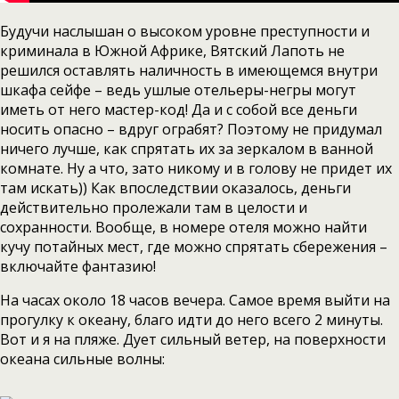
Будучи наслышан о высоком уровне преступности и
криминала в Южной Африке, Вятский Лапоть не
решился оставлять наличность в имеющемся внутри
шкафа сейфе – ведь ушлые отельеры-негры могут
иметь от него мастер-код! Да и с собой все деньги
носить опасно – вдруг ограбят? Поэтому не придумал
ничего лучше, как спрятать их за зеркалом в ванной
комнате. Ну а что, зато никому и в голову не придет их
там искать)) Как впоследствии оказалось, деньги
действительно пролежали там в целости и
сохранности. Вообще, в номере отеля можно найти
кучу потайных мест, где можно спрятать сбережения –
включайте фантазию!
На часах около 18 часов вечера. Самое время выйти на
прогулку к океану, благо идти до него всего 2 минуты.
Вот и я на пляже. Дует сильный ветер, на поверхности
океана сильные волны: