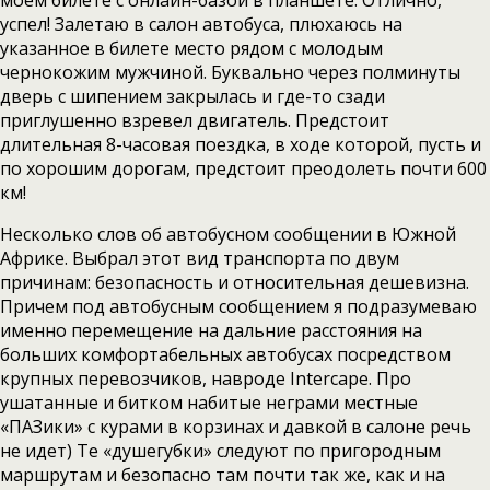
моем билете с онлайн-базой в планшете. Отлично,
успел! Залетаю в салон автобуса, плюхаюсь на
указанное в билете место рядом с молодым
чернокожим мужчиной. Буквально через полминуты
дверь с шипением закрылась и где-то сзади
приглушенно взревел двигатель. Предстоит
длительная 8-часовая поездка, в ходе которой, пусть и
по хорошим дорогам, предстоит преодолеть почти 600
км!
Несколько слов об автобусном сообщении в Южной
Африке. Выбрал этот вид транспорта по двум
причинам: безопасность и относительная дешевизна.
Причем под автобусным сообщением я подразумеваю
именно перемещение на дальние расстояния на
больших комфортабельных автобусах посредством
крупных перевозчиков, навроде Intercape. Про
ушатанные и битком набитые неграми местные
«ПАЗики» с курами в корзинах и давкой в салоне речь
не идет) Те «душегубки» следуют по пригородным
маршрутам и безопасно там почти так же, как и на