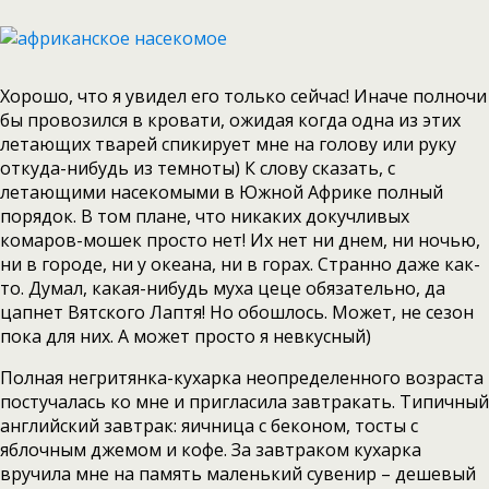
Хорошо, что я увидел его только сейчас! Иначе полночи
бы провозился в кровати, ожидая когда одна из этих
летающих тварей спикирует мне на голову или руку
откуда-нибудь из темноты) К слову сказать, с
летающими насекомыми в Южной Африке полный
порядок. В том плане, что никаких докучливых
комаров-мошек просто нет! Их нет ни днем, ни ночью,
ни в городе, ни у океана, ни в горах. Странно даже как-
то. Думал, какая-нибудь муха цеце обязательно, да
цапнет Вятского Лаптя! Но обошлось. Может, не сезон
пока для них. А может просто я невкусный)
Полная негритянка-кухарка неопределенного возраста
постучалась ко мне и пригласила завтракать. Типичный
английский завтрак: яичница с беконом, тосты с
яблочным джемом и кофе. За завтраком кухарка
вручила мне на память маленький сувенир – дешевый