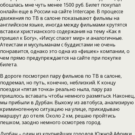
обошлась мне чуть менее 1500 руб. Билет покупал
онлайн еще в России на сайте Intercape. В процессе
движения по ТВ в салоне показывают фильмы на
английском языке, иногда между фильмами крутятся
вставки христианского содержания на тему «Как я
пришел к Богу», «Иисус спасет мир» и аналогичные.
Атеистам и мусульманам с буддистами не очень
понравится, однако это одна из «фишек» компании, о
чем прямо предупреждается на сайте при покупке
билета.
В дороге посмотрел пару фильмов по ТВ в салоне,
подремал, но путь, конечно, неблизкий. К концу
поездки «пятая точка» реально ныла, пару раз
пришлось вставать чтобы немного размяться. Наконец,
мы прибыли в Дурбан. Выхожу из автобуса, анализирую
криминогенную ситуацию на улице, прикидываю
маршрут до отеля. Около 2 км, решаю пройтись
пешком, заодно немного осмотрев город.
Дурбан – один из крупнейших городов Южной Африки,