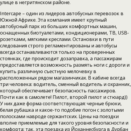
улице в негритянском районе.
Intercape – один из лидеров автобусных перевозок в
Южной Африке. Эта компания имеет крупный
автобусный парк из больших комфортных машин,
оснащенных биотуалетами, кондиционерами, ТВ, USB-
розетками, мягкими креслами. Остановки в пути
следования строго регламентированы и автобусы
всегда останавливаются только на проверенных
стоянках, где происходит дозаправка, а пассажирам
предоставляется возможность размять ноги с дороги и
купить различную съестную мелочевку в
расположенных рядом магазинчиках. В кабине всегда
три человека: водитель, сменный водитель и охранник,
который обеспечивает безопасность пассажиров.
Почти как в самолете! Пилот, второй пилот и стюард))
У них даже форма соответствующая: черные брюки,
белая рубашка и какое-то подобие погон с золотыми
полосками навроде сержантских. Цены на поездки
вполне приемлемые для такого уровня безопасности и
комфорта: так, эта поездка из Йоханнесбурга в Дурбан