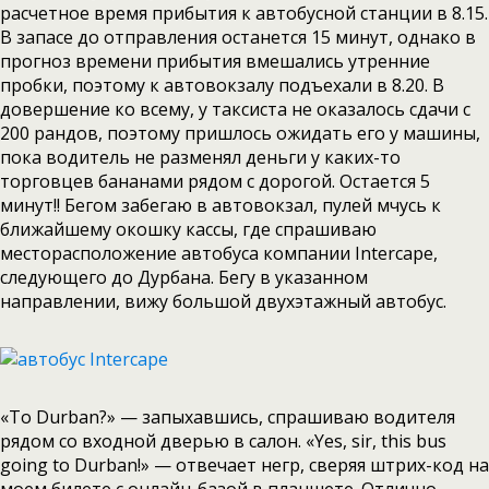
расчетное время прибытия к автобусной станции в 8.15.
В запасе до отправления останется 15 минут, однако в
прогноз времени прибытия вмешались утренние
пробки, поэтому к автовокзалу подъехали в 8.20. В
довершение ко всему, у таксиста не оказалось сдачи с
200 рандов, поэтому пришлось ожидать его у машины,
пока водитель не разменял деньги у каких-то
торговцев бананами рядом с дорогой. Остается 5
минут!! Бегом забегаю в автовокзал, пулей мчусь к
ближайшему окошку кассы, где спрашиваю
месторасположение автобуса компании Intercape,
следующего до Дурбана. Бегу в указанном
направлении, вижу большой двухэтажный автобус.
«To Durban?» — запыхавшись, спрашиваю водителя
рядом со входной дверью в салон. «Yes, sir, this bus
going to Durban!» — отвечает негр, сверяя штрих-код на