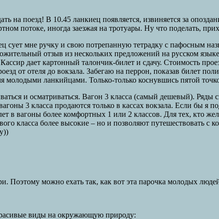
ь на поезд! В 10.45 ланкиец появляется, извиняется за опоздани
ртном потоке, иногда заезжая на тротуары. Ну что поделать, пр
ец сует мне ручку и свою потрепанную тетрадку с пафосным наз
жительный отзыв из нескольких предложений на русском языке, 
и. Кассир дает картонный талончик-билет и сдачу. Стоимость пр
роезд от отеля до вокзала. Забегаю на перрон, показав билет п
мя молодыми ланкийцами. Только-только коснувшись пятой точко
ться и осматриваться. Вагон 3 класса (самый дешевый). Ряды си
вагоны 3 класса продаются только в кассах вокзала. Если бы я п
ет в вагоны более комфортных 1 или 2 классов. Для тех, кто жел
рвого класса более высокие – но и позволяют путешествовать с к
у))
ри. Поэтому можно ехать так, как вот эта парочка молодых людей
я красивые виды на окружающую природу: