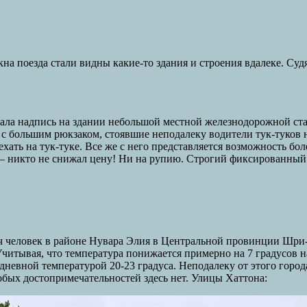
окна поезда стали видны какие-то здания и строения вдалеке. С
ала надпись на здании небольшой местной железнодорожной ста
с большим рюкзаком, стоявшие неподалеку водители тук-туков н
ехать на тук-туке. Все же с него представляется возможность бол
 – никто не снижал цену! Ни на рупию. Строгий фиксированный 
сяч человек в районе Нувара Элия в Центральной провинции Шри
 Учитывая, что температура понижается примерно на 7 градусов
невной температурой 20-23 градуса. Неподалеку от этого города
обых достопримечательностей здесь нет. Улицы Хаттона: