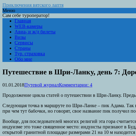
Приключения вятского лаптя
Меню
Сам себе туроператор!
Главная
WEB-камеры
Авиа- и ж/д билеты
Визы
Сервисы
Страны
Тур. страховка
Обо мне
Путешествие в Шри-Ланку, день 7: Дор
01.01.2018
Путевой журнал
Комментарии: 4
Продолжение цикла статей о путешествии в Шри-Ланку. Преды
Следующая точка в маршруте по Шри-Ланке – пик Адама. Так на
при чем тут бабочки, но говорят, свое название пик получил п
Вообще, для последователей многих религий эта гора считаетс
индуизме это тоже священное место: индуисты признают в Будд
открытой гранитной площадке размерами 21 на 10 м находится н