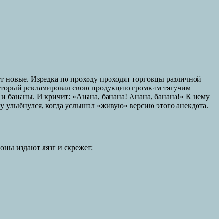
ят новые. Изредка по проходу проходят торговцы различной
который рекламировал свою продукцию громким тягучим
 и бананы. И кричит: «Анана, банана! Анана, банана!» К нему
ому улыбнулся, когда услышал «живую» версию этого анекдота.
оны издают лязг и скрежет: