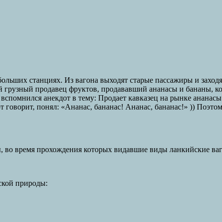
больших станциях. Из вагона выходят старые пассажиры и заход
й грузный продавец фруктов, продававший ананасы и бананы, 
е вспомнился анекдот в тему: Продает кавказец на рынке ананасы
от говорит, понял: «Ананас, бананас! Ананас, бананас!» )) Поэт
, во время прохождения которых видавшие виды ланкийские ваг
ской природы: