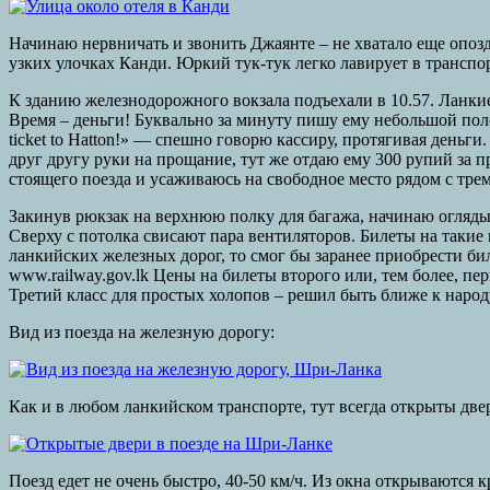
Начинаю нервничать и звонить Джаянте – не хватало еще опоздат
узких улочках Канди. Юркий тук-тук легко лавирует в транспо
К зданию железнодорожного вокзала подъехали в 10.57. Ланки
Время – деньги! Буквально за минуту пишу ему небольшой поло
ticket to Hatton!» — спешно говорю кассиру, протягивая деньг
друг другу руки на прощание, тут же отдаю ему 300 рупий за п
стоящего поезда и усаживаюсь на свободное место рядом с тре
Закинув рюкзак на верхнюю полку для багажа, начинаю оглядыва
Сверху с потолка свисают пара вентиляторов. Билеты на такие 
ланкийских железных дорог, то смог бы заранее приобрести бил
www.railway.gov.lk Цены на билеты второго или, тем более, пе
Третий класс для простых холопов – решил быть ближе к народ
Вид из поезда на железную дорогу:
Как и в любом ланкийском транспорте, тут всегда открыты две
Поезд едет не очень быстро, 40-50 км/ч. Из окна открываютс