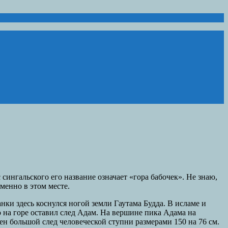
ингальского его название означает «гора бабочек». Не знаю,
менно в этом месте.
ки здесь коснулся ногой земли Гаутама Будда. В исламе и
о на горе оставил след Адам. На вершине пика Адама на
ен большой след человеческой ступни размерами 150 на 76 см.