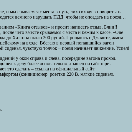
е, и мы срываемся с места в путь, лихо входя в повороты на
иходится немного нарушать ПДД, чтобы не опоздать на поезд…
ванием «Книга отзывов» и просит написать отзыв. Блин!!
после чего вместе срываемся с места и бежим к кассе. «One
оезда до Хаттона около 200 рупий. Прощаюсь с Джаянте, жмем
олицейскому на входе. Вбегаю в первый попавшийся вагон
й сиденья, чувствую толчок – поезд начинает движение. Успел!
дений у окон справа и слева, посередине вагона проход.
одошел к делу более основательно и зашел на сайт шри-
ает это сделать – ссылка на официальный сайт:
омфортом (кондиционер, розетки 220 В, мягкие сиденья).
: