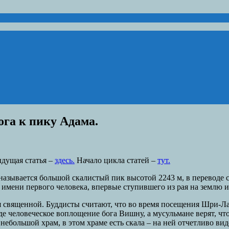
ога к пику Адама.
дущая статья –
здесь.
Начало цикла статей –
тут.
зывается большой скалистый пик высотой 2243 м, в переводе с с
о имени первого человека, впервые ступившего из рая на землю и
я священной. Буддисты считают, что во время посещения Шри-Лан
е человеческое воплощение бога Вишну, а мусульмане верят, чт
ебольшой храм, в этом храме есть скала – на ней отчетливо вид