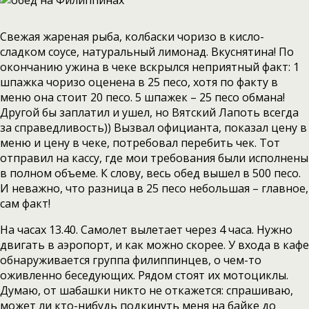
Свежая жареная рыба, колбаски чоризо в кисло-
сладком соусе, натуральный лимонад. Вкуснятина! По
окончанию ужина в чеке вскрылся неприятный факт: 1
шпажка чоризо оценена в 25 песо, хотя по факту в
меню она стоит 20 песо. 5 шпажек – 25 песо обмана!
Другой бы заплатил и ушел, но Вятский Лапоть всегда
за справедливость)) Вызвал официанта, показал цену в
меню и цену в чеке, потребовал перебить чек. Тот
отправил на кассу, где мои требования были исполнены
в полном объеме. К слову, весь обед вышел в 500 песо.
И неважно, что разница в 25 песо небольшая – главное,
сам факт!
На часах 13.40. Самолет вылетает через 4 часа. Нужно
двигать в аэропорт, и как можно скорее. У входа в кафе
обнаруживается группа филиппинцев, о чем-то
оживленно беседующих. Рядом стоят их мотоциклы.
Думаю, от шабашки никто не откажется: спрашиваю,
может ли кто-нибудь подкинуть меня на байке до