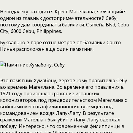
Неподалеку находится Крест Магеллана, являющийся
одной из главных достопримечательностей Себу,
поэтому дам координаты базилики: Osmeña Blvd, Cebu
City, 6000 Cebu, Philippines.
Буквально в паре сотне метров от базилики Санто
Нинья расположен еще один памятник:
Это памятник Хумабону, верховному правителю Себу
во времена Магеллана. Во времена его правления в
1521 году произошло сражение испанских
колонизаторов под предводительством Магеллана с
войсками местных филиппинских туземцев под
командованием вождя Лапу-Лапу. В результате
сражения Магеллан был убит и Лапу-Лапу одержал
победу. Интересно, что современные филиппинцы в
равной мере чтят как Магеллана (как великого