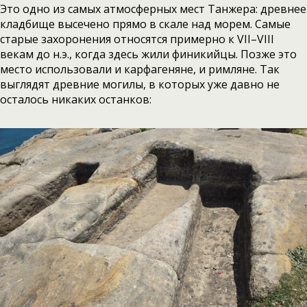
Это одно из самых атмосферных мест Танжера: древнее
кладбище высечено прямо в скале над морем. Самые
старые захоронения относятся примерно к VII–VIII
векам до н.э., когда здесь жили финикийцы. Позже это
место использовали и карфагеняне, и римляне. Так
выглядят древние могилы, в которых уже давно не
осталось никаких останков: