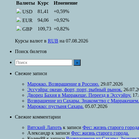
Валюты
Курс
Изменение
81,41
+0,59
%
USD
94,06
+0,92
%
EUR
109,73
+0,82
%
GBP
Курсы валют в
RUB
на 07.08.2026
Поиск билетов
Свежие записи
Марокко. Возвращение в Россию.
29.07.2026
Эссуэйра: океан, форт, порт, рыбный рынок.
26.07.
Дворец Бахия в Марракеше. Переезд в Эссуэйру.
17
Возвращение из Сахары. Знакомство с Марракешем
Марокко: пустыня Сахара.
05.07.2026
Свежие комментарии
Вятский Лапоть
к записи
Фес: жизнь старого города
Александр
к записи
Фес: жизнь старого города.
Колян88
к записи
Возвращение из Сахары. Знакомс