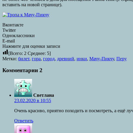
вставить на новой странице).
Вконтакте
Twitter
Одноклассники
E-mail
Нажмите для оценки записи
[Всего:
2
Среднее:
5
]
Метки:
билет
,
гора
,
город
,
древний
,
инки
,
Мачу-Пикчу
,
Перу
Комментарии
2
Светлана
23.02.2020 в 10:55
Очень красиво, приятно походить и посмотреть, а ещё лу
Ответить