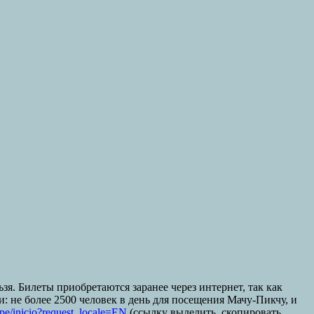
я. Билеты приобретаются заранее через интернет, так как
не более 2500 человек в день для посещения Мачу-Пикчу, и
pe/inicio?request_locale=EN
(ссылку выделить, скопировать,