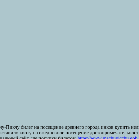
-Пикчу билет на посещение древнего города инков купить нельз
авило квоту на ежедневное посещение достопримечательности: 
циальный сайт для покупки билетов:
https://www.machupicchu.gob.