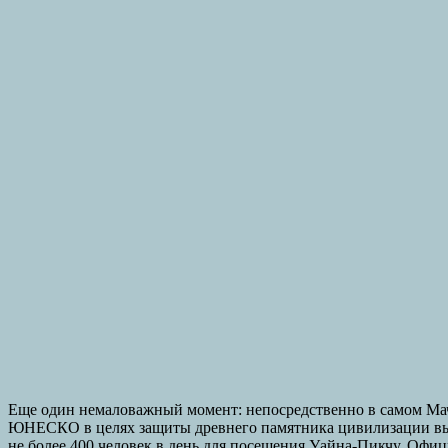
Еще один немаловажный момент: непосредственно в самом Мачу
ЮНЕСКО в целях защиты древнего памятника цивилизации выст
не более 400 человек в день для посещения Уайна-Пикчу. Офи