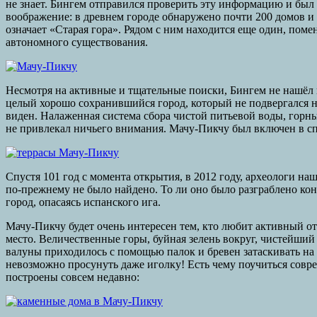
не знает. Бингем отправился проверить эту информацию и был
воображение: в древнем городе обнаружено почти 200 домов и
означает «Старая гора». Рядом с ним находится еще один, пом
автономного существования.
Несмотря на активные и тщательные поиски, Бингем не нашёл 
целый хорошо сохранившийся город, который не подвергался н
виден. Налаженная система сбора чистой питьевой воды, горны
не привлекал ничьего внимания. Мачу-Пикчу был включен в с
Спустя 101 год с момента открытия, в 2012 году, археологи н
по-прежнему не было найдено. То ли оно было разграблено кон
город, опасаясь испанского ига.
Мачу-Пикчу будет очень интересен тем, кто любит активный от
место. Величественные горы, буйная зелень вокруг, чистейший
валуны приходилось с помощью палок и бревен затаскивать на 
невозможно просунуть даже иголку! Есть чему поучиться совр
построены совсем недавно: