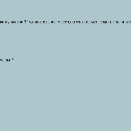
кому лаптю!!! удивительное место,на что только люди не шли ч
ечены
*