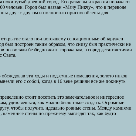
ря покинутый древний город. Его размеры и красота поражают
0 человек. Город был назван «Мачу Пикчу», что в переводе
заны друг с другом и полностью приспособлены для
то открытие стало по-настоящему сенсационным: обнаружен
д был построен таким образом, что снизу был практически не
ов позволяли безбедно жить горожанам, а город десятилетиями
с Света.
о обследовав эти ходы и подземные помещения, золото инков
везли его с собой, когда в 16 веке решили все же покинуть
ределенно стоит посетить это замечательное и интересное
кам, удивляешься, как можно было такое создать. Огромные
 другу, чтобы получить идеально ровные стены. Между камнями
, каменные стены по-прежнему выглядят так, как будто