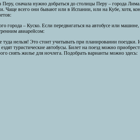
в Перу, сначала нужно добраться до столицы Перу – города Лим
ми. Чаще всего они бывают или в Испании, или на Кубе, хотя, к
етов:
 города – Куско. Если передвигаться на автобусе или машине, т
тренним авиарейсом:
е туда нельзя! Это стоит учитывать при планировании поездки. И
ездят туристические автобусы. Билет на поезд можно приобрести 
ого снять жилье для ночлега. Подобрать варианты можно здесь: