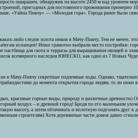
 просто ошарашен, обнаружив на высоте 2450 м над уровнем мо
 строений, пригодных для постоянного проживания примерно 100
еньше, «Уайна Пикчу» — «Молодая гора». Города ранее были свя
каких-либо следов золота инков в Мачу-Пикчу. Тем не менее, э
абегам испанцев! Инки грамотно выбрали место постройки: горо
е пастбища для скота и террасы для выращивания овощей и злак
писок всемирного наследия ЮНЕСКО, как одно из 7 Новых Чуде
ашли в Мачу-Пикчу секретные подземные ходы. Однако, тщательн
трабандистами до момента открытия города людям, то ли инки вы
дых, красивые горные виды, природу и различные древности) Оп
 горный воздух – и древний город! Бродя по его маленьким улоч
такую высоту, а затем обтачивать и вплотную подгонять друг к
еменным строителям) Хотя деревянные части домов давно сгнили