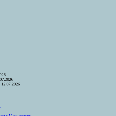
2026
.07.2026
.
12.07.2026
.
тво с Марракешем.