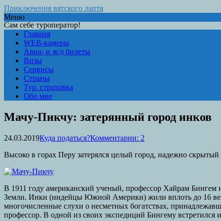
Приключения вятского лаптя
Меню
Сам себе туроператор!
Главная
WEB-камеры
Авиа- и ж/д билеты
Визы
Сервисы
Страны
Тур. страховка
Обо мне
Мачу-Пикчу: затерянный город инков
24.03.2019
Куда податься?
Комментарии: 2
Высоко в горах Перу затерялся целый город, надежно скрытый от
В 1911 году американский ученый, профессор Хайрам Бингем н
Земли. Инки (индейцы Южной Америки) жили вплоть до 16 ве
многочисленные слухи о несметных богатствах, принадлежавши
профессор. В одной из своих экспедиций Бингему встретился и