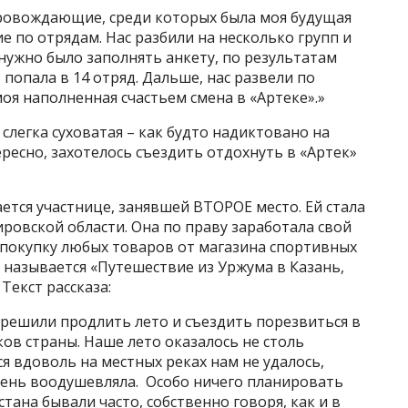
провождающие, среди которых была моя будущая
е по отрядам. Нас разбили на несколько групп и
 нужно было заполнять анкету, по результатам
 попала в 14 отряд. Дальше, нас развели по
оя наполненная счастьем смена в «Артеке».»
 слегка суховатая – как будто надиктовано на
ересно, захотелось съездить отдохнуть в «Артек»
ется участнице, занявшей ВТОРОЕ место. Ей стала
ировской области. Она по праву заработала свой
а покупку любых товаров от магазина спортивных
з называется «Путешествие из Уржума в Казань,
 Текст рассказа:
м решили продлить лето и съездить порезвиться в
ков страны. Наше лето оказалось не столь
ся вдоволь на местных реках нам не удалось,
чень воодушевляла. Особо ничего планировать
стана бывали часто, собственно говоря, как и в