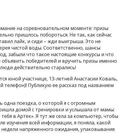
имание на соревновательном моменте: призы
ельно пришлось побороться. Не так, как сейчас
тавил лайк, и сиди – жди выигрыша. Это не
терея чистой воды. Соответственно, шансы
од, забыли что такое настоящие конкурсы и что
е объявить победителей и вручить призы именно
о люди действительно старались!
тся юной участнице, 13-летней Анастасии Коваль,
вый телефон)! Публикую ее рассказ под названием
ь одна поездка, о которой я с огромным
пришла домой с тренировки и услышала от мамы:
тебя в Артек». Я тут же села за компьютер, чтобы
ле изучения всей информации, я поняла, какой
3 недели напряженного ожидания, упаковывания