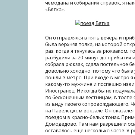
чемодана и собирания справок, я на
«Вятка».
Он отправлялся в пять вечера и приб
была верхняя полка, на которой отк
раз, когда я тянулась за рюкзаком, то
разбудили за 20 минут до прибытия и
собрала рюкзак, сдала постельное б
довольно холодно, потому что была 
пошли в метро. При входе в метро я
какому-то мужчине и поспешно извинил
Иностранец. Никогда бы не подумала, 
по бесконечным лестницам, в толпе 
из виду твоего сопровождающего. Че
на Павелецком вокзале. Он оказался
поездом в красно-белых тонах. Прим
Домодедово. Там нам разрешили осм
оставалось еще несколько часов. Я 