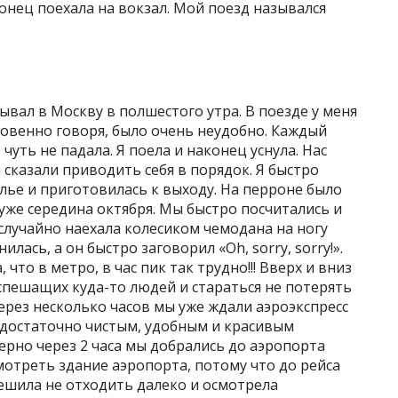
конец поехала на вокзал. Мой поезд назывался
ывал в Москву в полшестого утра. В поезде у меня
ровенно говоря, было очень неудобно. Каждый
 чуть не падала. Я поела и наконец уснула. Нас
 сказали приводить себя в порядок. Я быстро
елье и приготовилась к выходу. На перроне было
уже середина октября. Мы быстро посчитались и
 случайно наехала колесиком чемодана на ногу
ась, а он быстро заговорил «Oh, sorry, sorry!».
что в метро, в час пик так трудно!!! Вверх и вниз
спешащих куда-то людей и стараться не потерять
рез несколько часов мы уже ждали аэроэкспресс
 достаточно чистым, удобным и красивым
ерно через 2 часа мы добрались до аэропорта
отреть здание аэропорта, потому что до рейса
решила не отходить далеко и осмотрела