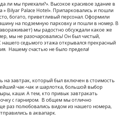
да ли мы приехали?». Высокое красивое здание в
 » Bilyar Palace Hotel». Припарковались и пошли
исто, богато, приветливый персонал. Оформили
ашину на подземную парковку и пошли в номер. В
 завораживает) мы радостно обсуждали какое же
мер, мы не разочаровались! Он был чистый,
С нашего седьмого этажа открывался прекрасный
тия. Нашему счастью не было предела!
 на завтрак, который был включен в стоимость
ейший чак-чак и шарлотка, большой выбор
ыры, каши. А тем, кто привык завтракать
рочку с гарниром. В общем мы отлично
Еще раз полюбовались видом из нашего номера,
отправились в аквапарк.