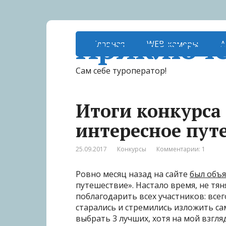
Приключе
Главная
WEB-камеры
А
Сам себе туроператор!
Итоги конкурса
интересное пут
25.09.2017
Конкурсы
Комментарии: 1
Ровно месяц назад на сайте
был объ
путешествие». Настало время, не тяня
поблагодарить всех участников: всег
старались и стремились изложить с
выбрать 3 лучших, хотя на мой взгля