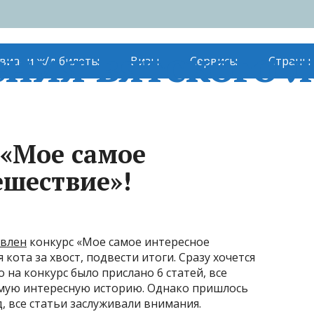
ния вятского л
виа- и ж/д билеты
Визы
Сервисы
Страны
 «Мое самое
ешествие»!
явлен
конкурс «Мое самое интересное
 кота за хвост, подвести итоги. Сразу хочется
о на конкурс было прислано 6 статей, все
амую интересную историю. Однако пришлось
д, все статьи заслуживали внимания.