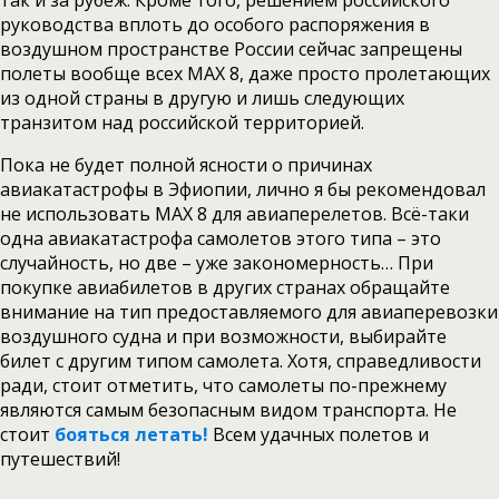
так и за рубеж. Кроме того, решением российского
руководства вплоть до особого распоряжения в
воздушном пространстве России сейчас запрещены
полеты вообще всех MAX 8, даже просто пролетающих
из одной страны в другую и лишь следующих
транзитом над российской территорией.
Пока не будет полной ясности о причинах
авиакатастрофы в Эфиопии, лично я бы рекомендовал
не использовать MAX 8 для авиаперелетов. Всё-таки
одна авиакатастрофа самолетов этого типа – это
случайность, но две – уже закономерность… При
покупке авиабилетов в других странах обращайте
внимание на тип предоставляемого для авиаперевозки
воздушного судна и при возможности, выбирайте
билет с другим типом самолета. Хотя, справедливости
ради, стоит отметить, что самолеты по-прежнему
являются самым безопасным видом транспорта. Не
стоит
бояться летать!
Всем удачных полетов и
путешествий!