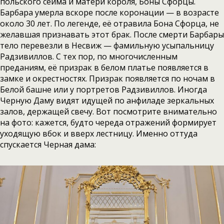
польского сейма и матери короля, Боны Сфорцы.
Барбара умерла вскоре после коронации — в возрасте
около 30 лет. По легенде, её отравила Бона Сфорца, не
желавшая признавать этот брак. После смерти Барбары
тело перевезли в Несвиж — фамильную усыпальницу
Радзивиллов. С тех пор, по многочисленным
преданиям, её призрак в белом платье появляется в
замке и окрестностях. Призрак появляется по ночам в
Белой башне или у портретов Радзивиллов. Иногда
Черную Даму видят идущей по анфиладе зеркальных
залов, держащей свечу. Вот посмотрите внимательно
на фото: кажется, будто череда отражений формирует
уходящую вбок и вверх лестницу. Именно оттуда
спускается Черная дама: