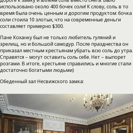
дороге к замку и аллеям соль вместо снега. Было
использовано около 400 бочек соли! К слову, соль в то
время была очень ценным и дорогим продуктом: бочка
соли стоила 10 злотых, что на современные деньги
составляет примерно $300.
Пане Коханку был не только любитель гуляний и
зрелищ, но и большой самодур. После празднества он
приказал местным крестьянам убрать всю соль до утра.
Справятся – могут оставить соль себе. Нет – выпорет
розгами. В итоге, крестьяне справились и многие стали
достаточно богатыми людьми)
Обеденный зал Несвижского замка: