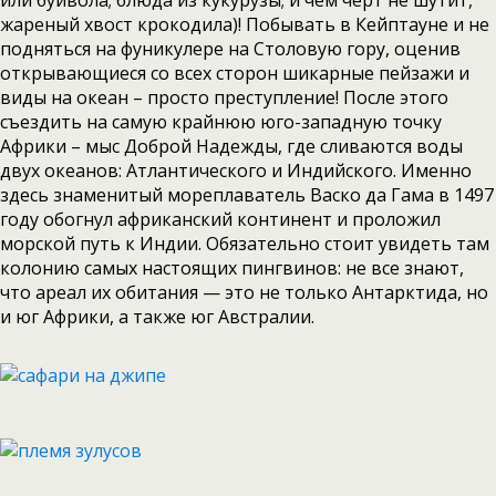
или буйвола; блюда из кукурузы; и чем черт не шутит,
жареный хвост крокодила)! Побывать в Кейптауне и не
подняться на фуникулере на Столовую гору, оценив
открывающиеся со всех сторон шикарные пейзажи и
виды на океан – просто преступление! После этого
съездить на самую крайнюю юго-западную точку
Африки – мыс Доброй Надежды, где сливаются воды
двух океанов: Атлантического и Индийского. Именно
здесь знаменитый мореплаватель Васко да Гама в 1497
году обогнул африканский континент и проложил
морской путь к Индии. Обязательно стоит увидеть там
колонию самых настоящих пингвинов: не все знают,
что ареал их обитания — это не только Антарктида, но
и юг Африки, а также юг Австралии.