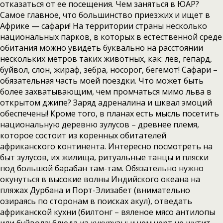
отказаться от ее посещения. Чем заняться в ЮАР?
Самое главное, что большинство приезжих и ищет в
Африке — сафари! На территории страны несколько
национальных парков, в которых в естественной среде
обитания можно увидеть буквально на расстоянии
нескольких метров таких животных, как: лев, гепард,
буйвол, слон, жираф, зебра, носорог, бегемот! Сафари –
обязательная часть моей поездки. Что может быть
более захватывающим, чем промчаться мимо льва в
открытом джипе? Заряд адреналина и шквал эмоций
обеспечены! Кроме того, в планах есть мысль посетить
национальную деревню зулусов – древнее племя,
которое состоит из коренных обитателей
африканского континента. Интересно посмотреть на
быт зулусов, их жилища, ритуальные танцы и пляски
под большой барабан там-там. Обязательно нужно
окунуться в высокие волны Индийского океана на
пляжах Дурбана и Порт-Элизабет (внимательно
озираясь по сторонам в поисках акул), отведать
африканской кухни (билтонг – вяленое мясо антилопы