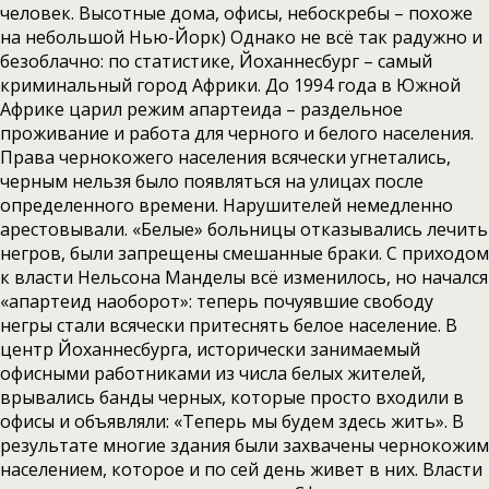
человек. Высотные дома, офисы, небоскребы – похоже
на небольшой Нью-Йорк) Однако не всё так радужно и
безоблачно: по статистике, Йоханнесбург – самый
криминальный город Африки. До 1994 года в Южной
Африке царил режим апартеида – раздельное
проживание и работа для черного и белого населения.
Права чернокожего населения всячески угнетались,
черным нельзя было появляться на улицах после
определенного времени. Нарушителей немедленно
арестовывали. «Белые» больницы отказывались лечить
негров, были запрещены смешанные браки. С приходом
к власти Нельсона Манделы всё изменилось, но начался
«апартеид наоборот»: теперь почуявшие свободу
негры стали всячески притеснять белое население. В
центр Йоханнесбурга, исторически занимаемый
офисными работниками из числа белых жителей,
врывались банды черных, которые просто входили в
офисы и объявляли: «Теперь мы будем здесь жить». В
результате многие здания были захвачены чернокожим
населением, которое и по сей день живет в них. Власти