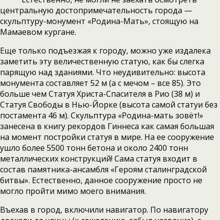
центральную достопримечательность города —
скульптуру-монумент «Родина-Мать», стоящую на
Мамаевом кургане.
Еще только подъезжая к городу, можно уже издалека
заметить эту величественную статую, как бы слегка
парящую над зданиями. Что неудивительно: высота
монумента составляет 52 м (а с мечом – все 85). Это
больше чем Статуя Христа-Спасителя в Рио (38 м) и
Статуя Свободы в Нью-Йорке (высота самой статуи без
постамента 46 м). Скульптура «Родина-мать зовёт!»
занесена в книгу рекордов Гиннеса как самая большая
на момент постройки статуя в мире. На ее сооружение
ушло более 5500 тонн бетона и около 2400 тонн
металлических конструкций! Сама статуя входит в
состав памятника-ансамбля «Героям сталинградской
битвы». Естественно, данное сооружение просто не
могло пройти мимо моего внимания.
Въехав в город, включили навигатор. По навигатору