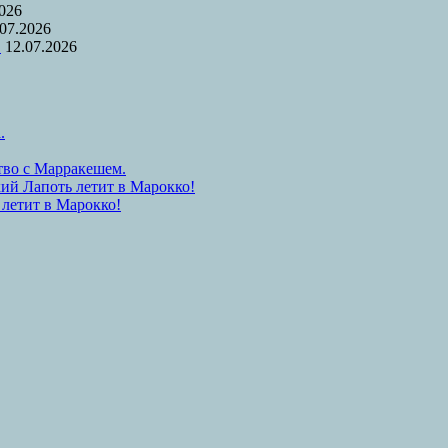
2026
.07.2026
.
12.07.2026
.
тво с Марракешем.
ий Лапоть летит в Марокко!
 летит в Марокко!