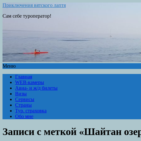
Приключения вятского лаптя
Сам себе туроператор!
Меню
Главная
WEB-камеры
Авиа- и ж/д билеты
Визы
Сервисы
Страны
Тур. страховка
Обо мне
Записи с меткой «Шайтан озе