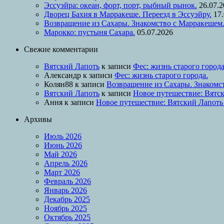
Эссуэйра: океан, форт, порт, рыбный рынок.
26.07.
Дворец Бахия в Марракеше. Переезд в Эссуэйру.
17
Возвращение из Сахары. Знакомство с Марракешем
Марокко: пустыня Сахара.
05.07.2026
Свежие комментарии
Вятский Лапоть
к записи
Фес: жизнь старого города
Александр
к записи
Фес: жизнь старого города.
Колян88
к записи
Возвращение из Сахары. Знакомс
Вятский Лапоть
к записи
Новое путешествие: Вятск
Ання
к записи
Новое путешествие: Вятский Лапоть
Архивы
Июль 2026
Июнь 2026
Май 2026
Апрель 2026
Март 2026
Февраль 2026
Январь 2026
Декабрь 2025
Ноябрь 2025
Октябрь 2025