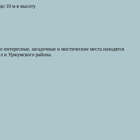
о 10 м в высоту
ие интересные, загадочные и мистические места находятся
Эл и Уржумского района.