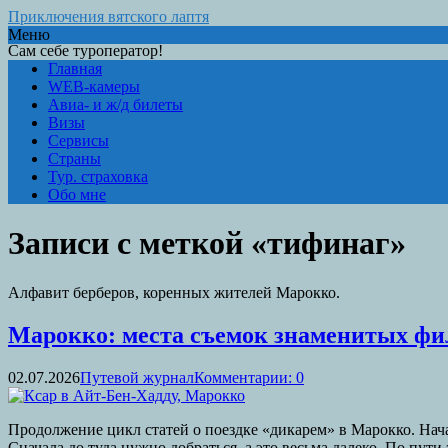
Приключения вятского лаптя
Меню
Сам себе туроператор!
Главная
WEB-камеры
Авиа- и ж/д билеты
Визы
Сервисы
Страны
Тур. страховка
Обо мне
Записи с меткой «тифинаг»
Алфавит берберов, коренных жителей Марокко.
Марокко: места съемок знаменитых фи
02.07.2026
Путевой журнал
Комментарии: 0
Продолжение цикл статей о поездке «дикарем» в Марокко. Нача
Сначала до туда нужно добраться, а это весьма далеко. По пу