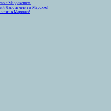
тво с Марракешем.
ий Лапоть летит в Марокко!
 летит в Марокко!