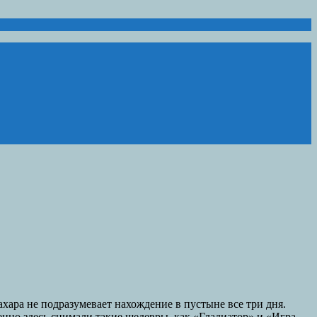
хара не подразумевает нахождение в пустыне все три дня.
енно здесь снимали такие шедевры, как «Гладиатор» и «Игра