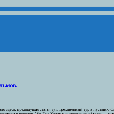
льмов.
ло здесь, предыдущая статья тут. Трехдневный тур в пустыню Са
ти заезжаем в городок Айт-Бен-Хадду и киностудию «Атлас» — им