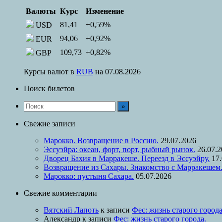
Валюты
Курс
Изменение
81,41
+0,59
%
USD
94,06
+0,92
%
EUR
109,73
+0,82
%
GBP
Курсы валют в
RUB
на 07.08.2026
Поиск билетов
Свежие записи
Марокко. Возвращение в Россию.
29.07.2026
Эссуэйра: океан, форт, порт, рыбный рынок.
26.07.
Дворец Бахия в Марракеше. Переезд в Эссуэйру.
17
Возвращение из Сахары. Знакомство с Марракешем
Марокко: пустыня Сахара.
05.07.2026
Свежие комментарии
Вятский Лапоть
к записи
Фес: жизнь старого города
Александр
к записи
Фес: жизнь старого города.