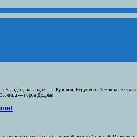
 и Угандой, на западе — с Руандой, Бурунди и Демократической
 Столица — город Додома.
ыли!
кие власти могут закрыть авиасообщение с Турцией. В это до по