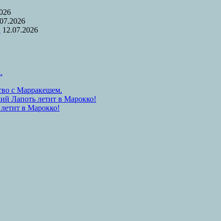
2026
.07.2026
.
12.07.2026
.
тво с Марракешем.
ий Лапоть летит в Марокко!
 летит в Марокко!