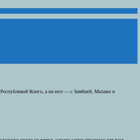
 Республикой Конго, а на юге — с Замбией, Малави и
следнего никто не верил, однако самое страшное для всех