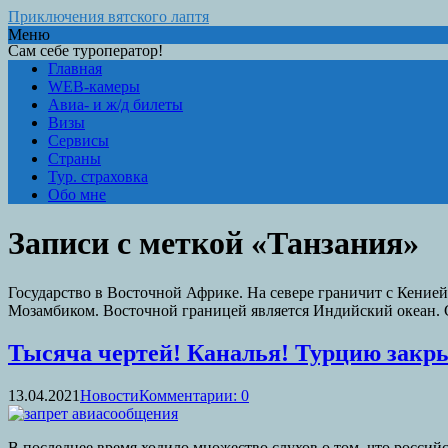
Приключения вятского лаптя
Меню
Сам себе туроператор!
Главная
WEB-камеры
Авиа- и ж/д билеты
Визы
Сервисы
Страны
Тур. страховка
Обо мне
Записи с меткой «Танзания»
Государство в Восточной Африке. На севере граничит с Кенией
Мозамбиком. Восточной границей является Индийский океан.
Тысяча чертей! Каналья! Турцию закр
13.04.2021
Новости
Комментарии: 0
В последнее время ходило множество слухов о том, что российс