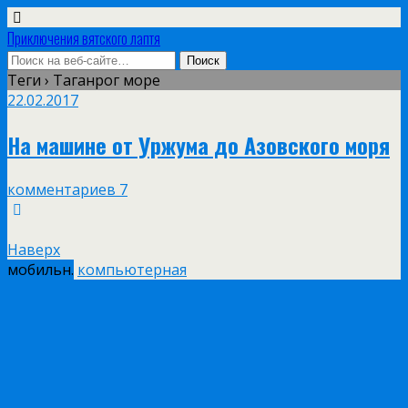
Приключения вятского лаптя
Теги › Таганрог море
22.02.2017
На машине от Уржума до Азовского моря
комментариев 7
Наверх
мобильн.
компьютерная