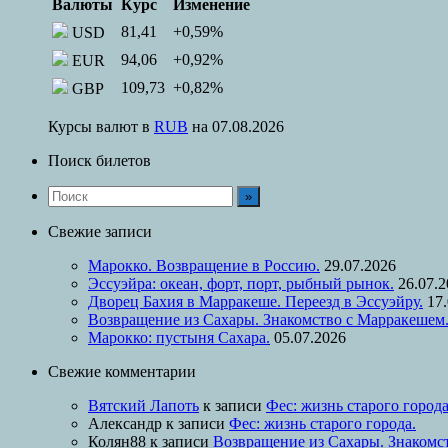
Валюты
Курс
Изменение
81,41
+0,59
%
USD
94,06
+0,92
%
EUR
109,73
+0,82
%
GBP
Курсы валют в
RUB
на 07.08.2026
Поиск билетов
Свежие записи
Марокко. Возвращение в Россию.
29.07.2026
Эссуэйра: океан, форт, порт, рыбный рынок.
26.07.
Дворец Бахия в Марракеше. Переезд в Эссуэйру.
17
Возвращение из Сахары. Знакомство с Марракешем
Марокко: пустыня Сахара.
05.07.2026
Свежие комментарии
Вятский Лапоть
к записи
Фес: жизнь старого города
Александр
к записи
Фес: жизнь старого города.
Колян88
к записи
Возвращение из Сахары. Знакомс