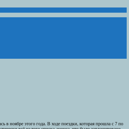
 в ноябре этого года. В ходе поездки, которая прошла с 7 по
ктически всё из того списка-анонса, что было запланировано.