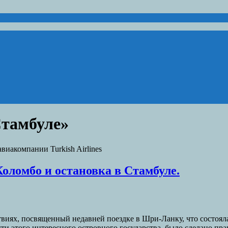
Стамбуле»
виакомпании Turkish Airlines
оломбо и остановка в Стамбуле.
иях, посвященный недавней поездке в Шри-Ланку, что состоялась
ти этого интересного островного государства, было сделано пра