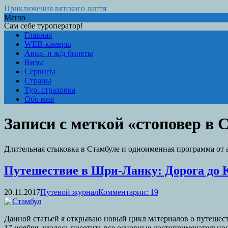
Приключения вятского лаптя
Меню
Сам себе туроператор!
Главная
WEB-камеры
Авиа- и ж/д билеты
Визы
Сервисы
Страны
Тур. страховка
Обо мне
Записи с меткой «стоповер в 
Длительная стыковка в Стамбуле и одноименная программа от а
Путешествие в Шри-Ланку: Дорога до К
20.11.2017
Путевой журнал
Комментарии: 19
Данной статьей я открываю новый цикл материалов о путешеств
17 ноября, удалось посетить все основные достопримечательнос