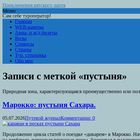
Приключения вятского лаптя
Меню
Сам себе туроператор!
Главная
WEB-камеры
Авиа- и ж/д билеты
Визы
Сервисы
Страны
Тур. страховка
Обо мне
Записи с меткой «пустыня»
Природная зона, характеризующаяся преимущественно или по
Марокко: пустыня Сахара.
05.07.2026
Путевой журнал
Комментарии: 0
Продолжение цикла статей о поездке «дикарем» в Марокко. Нач
на верблюде, пересекая песчаные дюны. Заночевал в палаточном