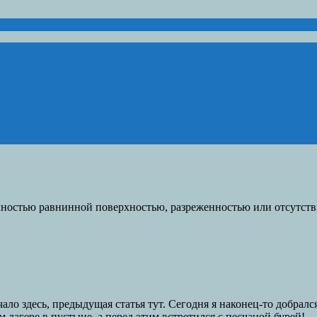
лностью равнинной поверхностью, разреженностью или отсутст
ало здесь, предыдущая статья тут. Сегодня я наконец-то добрал
 лагере в пустыне, а перед этим встретился с песчаной бурей!