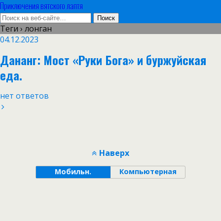
Приключения вятского лаптя
Теги › лонган
04.12.2023
Дананг: Мост «Руки Бога» и буржуйская
еда.
нет ответов
Наверх
Мобильн.
Компьютерная