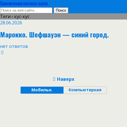
Приключения вятского лаптя
Теги › кус-кус
28.06.2026
Марокко. Шефшауэн — синий город.
нет ответов
Наверх
Мобильн.
Компьютерная