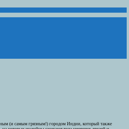
чным (и самым грязным!) городом Индии, который также
ры, на которых индийцы сжигают тела умерших друзей и