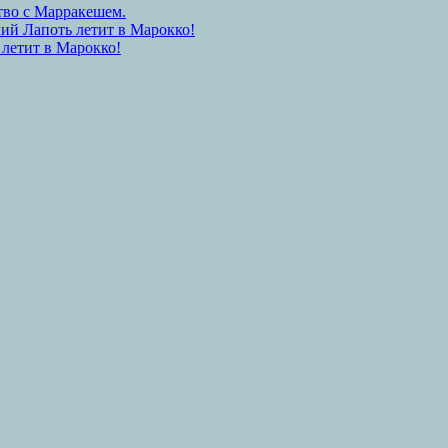
тво с Марракешем.
ий Лапоть летит в Марокко!
 летит в Марокко!