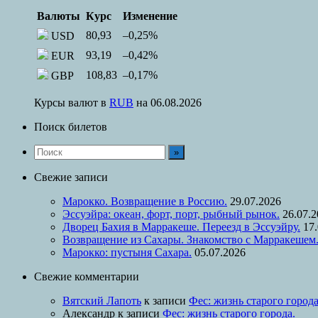
Валюты
Курс
Изменение
80,93
–0,25
%
USD
93,19
–0,42
%
EUR
108,83
–0,17
%
GBP
Курсы валют в
RUB
на 06.08.2026
Поиск билетов
Свежие записи
Марокко. Возвращение в Россию.
29.07.2026
Эссуэйра: океан, форт, порт, рыбный рынок.
26.07.
Дворец Бахия в Марракеше. Переезд в Эссуэйру.
17
Возвращение из Сахары. Знакомство с Марракешем
Марокко: пустыня Сахара.
05.07.2026
Свежие комментарии
Вятский Лапоть
к записи
Фес: жизнь старого города
Александр
к записи
Фес: жизнь старого города.