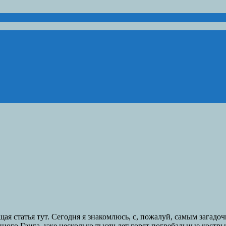
я статья тут. Сегодня я знакомлюсь, с, пожалуй, самым загадо
нного Ганга, уже несколько тысяч лет горят погребальные кост