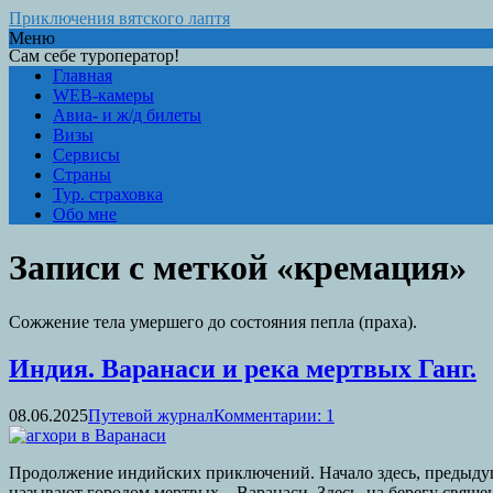
Приключения вятского лаптя
Меню
Сам себе туроператор!
Главная
WEB-камеры
Авиа- и ж/д билеты
Визы
Сервисы
Страны
Тур. страховка
Обо мне
Записи с меткой «кремация»
Сожжение тела умершего до состояния пепла (праха).
Индия. Варанаси и река мертвых Ганг.
08.06.2025
Путевой журнал
Комментарии: 1
Продолжение индийских приключений. Начало здесь, предыдуща
называют городом мертвых – Варанаси. Здесь, на берегу свяще