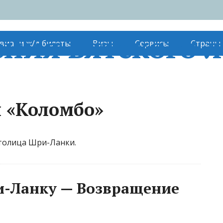
ния вятского л
виа- и ж/д билеты
Визы
Сервисы
Страны
й «Коломбо»
толица Шри-Ланки.
и-Ланку — Возвращение