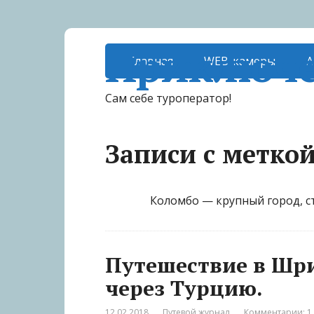
Приключе
Главная
WEB-камеры
А
Сам себе туроператор!
Записи с метко
Коломбо — крупный город, с
Путешествие в Шр
через Турцию.
12.02.2018
Путевой журнал
Комментарии: 1