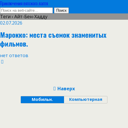
Приключения вятского лаптя
Теги › Айт-Бен-Хадду
02.07.2026
Марокко: места съемок знаменитых
фильмов.
нет ответов
Наверх
Мобильн.
Компьютерная