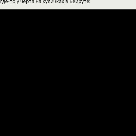
где-то у черта на куличках в Бейруте: