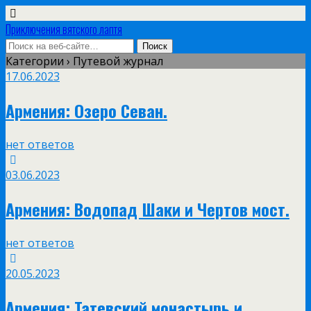
Приключения вятского лаптя
Категории ›
Путевой журнал
17.06.2023
Армения: Озеро Севан.
нет ответов
03.06.2023
Армения: Водопад Шаки и Чертов мост.
нет ответов
20.05.2023
Армения: Татевский монастырь и